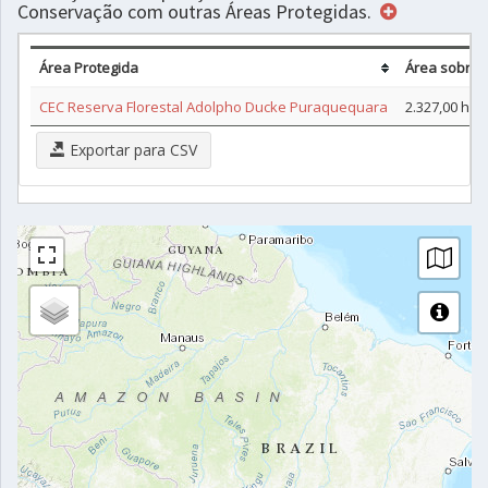
Conservação com outras Áreas Protegidas.
Área Protegida
Área sobrep
CEC Reserva Florestal Adolpho Ducke Puraquequara
2.327,00 ha
Exportar para CSV