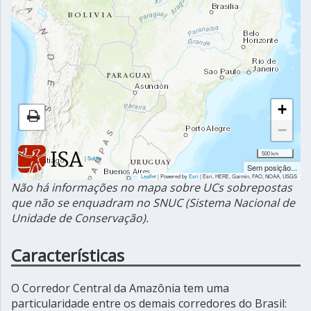
+
−
500 km
|
Sobre
Sem posição...
Leaflet
| Powered by
Esri
|
Esri, HERE, Garmin, FAO, NOAA, USGS
Não há informações no mapa sobre UCs sobrepostas
que não se enquadram no SNUC (Sistema Nacional de
Unidade de Conservação).
Características
O Corredor Central da Amazônia tem uma
particularidade entre os demais corredores do Brasil: