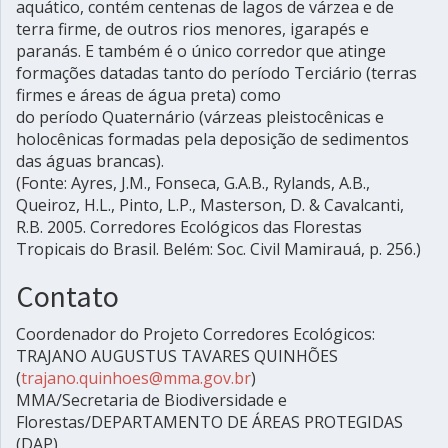
aquático, contém centenas de lagos de várzea e de
terra firme, de outros rios menores, igarapés e
paranás. E também é o único corredor que atinge
formações datadas tanto do período Terciário (terras
firmes e áreas de água preta) como
do período Quaternário (várzeas pleistocênicas e
holocênicas formadas pela deposição de sedimentos
das águas brancas).
(Fonte: Ayres, J.M., Fonseca, G.A.B., Rylands, A.B.,
Queiroz, H.L., Pinto, L.P., Masterson, D. & Cavalcanti,
R.B. 2005. Corredores Ecológicos das Florestas
Tropicais do Brasil. Belém: Soc. Civil Mamirauá, p. 256.)
Contato
Coordenador do Projeto Corredores Ecológicos:
TRAJANO AUGUSTUS TAVARES QUINHÕES
(
trajano.quinhoes@mma.gov.br
)
MMA/Secretaria de Biodiversidade e
Florestas/DEPARTAMENTO DE ÁREAS PROTEGIDAS
(DAP)