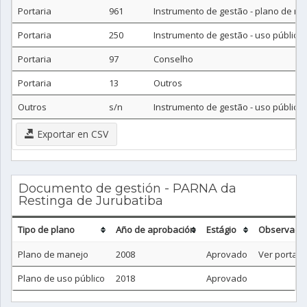
Portaria
961
Instrumento de gestão - plano de m
Portaria
250
Instrumento de gestão - uso público
Portaria
97
Conselho
Portaria
13
Outros
Outros
s/n
Instrumento de gestão - uso público
Exportar en CSV
Documento de gestión - PARNA da
Restinga de Jurubatiba
Tipo de plano
Año de aprobación
Estágio
Observació
Plano de manejo
2008
Aprovado
Ver portari
Plano de uso público
2018
Aprovado