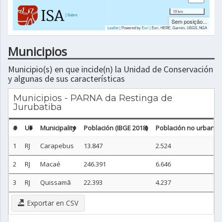
10 km
|
Sobre
Sem posição...
Leaflet
| Powered by
Esri
|
Esri, HERE, Garmin, USGS, NGA
Municipios
Municipio(s) en que incide(n) la Unidad de Conservación
y algunas de sus características
Municipios - PARNA da Restinga de
Jurubatiba
#
UF
Municipality
Población (IBGE 2018)
Población no urbana (
1
RJ
Carapebus
13.847
2.524
2
RJ
Macaé
246.391
6.646
3
RJ
Quissamã
22.393
4.237
Exportar en CSV