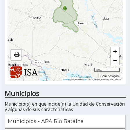
+
−
50 km
|
Sobre
Sem posição...
Leaflet
| Powered by
Esri
|
Esri, HERE, Garmin, FAO, USGS
Municipios
Municipio(s) en que incide(n) la Unidad de Conservación
y algunas de sus características
Municipios - APA Rio Batalha