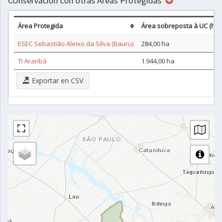
COnservación con otras Áreas Protegidas
Área Protegida
Área sobreposta à UC (ha)
ESEC Sebastião Aleixo da Silva (Bauru)
284,00 ha
TI Araribá
1.944,00 ha
Exportar en CSV