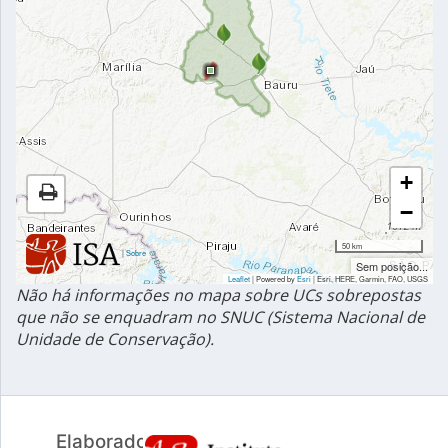
+
−
50 km
|
Sobre
Sem posição...
Leaflet
| Powered by
Esri
|
Esri, HERE, Garmin, FAO, USGS
Não há informações no mapa sobre UCs sobrepostas
que não se enquadram no SNUC (Sistema Nacional de
Unidade de Conservação).