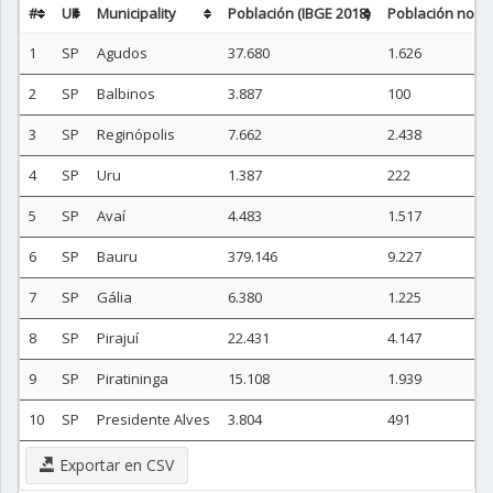
#
UF
Municipality
Población (IBGE 2018)
Población no ur
1
SP
Agudos
37.680
1.626
2
SP
Balbinos
3.887
100
3
SP
Reginópolis
7.662
2.438
4
SP
Uru
1.387
222
5
SP
Avaí
4.483
1.517
6
SP
Bauru
379.146
9.227
7
SP
Gália
6.380
1.225
8
SP
Pirajuí
22.431
4.147
9
SP
Piratininga
15.108
1.939
10
SP
Presidente Alves
3.804
491
Exportar en CSV