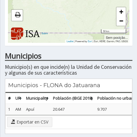
+
−
50 km
|
Sobre
Sem posição...
Leaflet
| Powered by
Esri
|
Esri, HERE, Garmin, FAO, USGS
Municipios
Municipio(s) en que incide(n) la Unidad de Conservación
y algunas de sus características
Municipios - FLONA do Jatuarana
#
UF
Municipality
Población (IBGE 2018)
Población no urbana 
1
AM
Apuí
20.647
9.707
Exportar en CSV