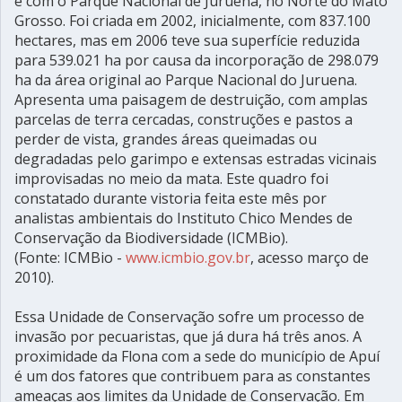
e com o Parque Nacional de Juruena, no Norte do Mato
Grosso. Foi criada em 2002, inicialmente, com 837.100
hectares, mas em 2006 teve sua superfície reduzida
para 539.021 ha por causa da incorporação de 298.079
ha da área original ao Parque Nacional do Juruena.
Apresenta uma paisagem de destruição, com amplas
parcelas de terra cercadas, construções e pastos a
perder de vista, grandes áreas queimadas ou
degradadas pelo garimpo e extensas estradas vicinais
improvisadas no meio da mata. Este quadro foi
constatado durante vistoria feita este mês por
analistas ambientais do Instituto Chico Mendes de
Conservação da Biodiversidade (ICMBio).
(Fonte: ICMBio -
www.icmbio.gov.br
, acesso março de
2010).
Essa Unidade de Conservação sofre um processo de
invasão por pecuaristas, que já dura há três anos. A
proximidade da Flona com a sede do município de Apuí
é um dos fatores que contribuem para as constantes
ameaças aos limites da Unidade de Conservação. Em