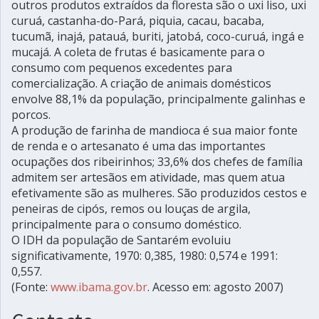
outros produtos extraídos da floresta são o uxi liso, uxi
curuá, castanha-do-Pará, piquia, cacau, bacaba,
tucumã, inajá, patauá, buriti, jatobá, coco-curuá, ingá e
mucajá. A coleta de frutas é basicamente para o
consumo com pequenos excedentes para
comercialização. A criação de animais domésticos
envolve 88,1% da população, principalmente galinhas e
porcos.
A produção de farinha de mandioca é sua maior fonte
de renda e o artesanato é uma das importantes
ocupações dos ribeirinhos; 33,6% dos chefes de família
admitem ser artesãos em atividade, mas quem atua
efetivamente são as mulheres. São produzidos cestos e
peneiras de cipós, remos ou louças de argila,
principalmente para o consumo doméstico.
O IDH da população de Santarém evoluiu
significativamente, 1970: 0,385, 1980: 0,574 e 1991:
0,557.
(Fonte:
www.ibama.gov.br
. Acesso em: agosto 2007)