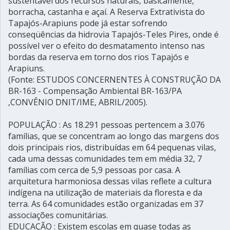
sustentável dos recursos naturais, basicamente,
borracha, castanha e açaí. A Reserva Extrativista do
Tapajós-Arapiuns pode já estar sofrendo
conseqüências da hidrovia Tapajós-Teles Pires, onde é
possível ver o efeito do desmatamento intenso nas
bordas da reserva em torno dos rios Tapajós e
Arapiuns.
(Fonte: ESTUDOS CONCERNENTES À CONSTRUÇÃO DA
BR-163 - Compensação Ambiental BR-163/PA
,CONVÊNIO DNIT/IME, ABRIL/2005).
POPULAÇÃO : As 18.291 pessoas pertencem a 3.076
famílias, que se concentram ao longo das margens dos
dois principais rios, distribuídas em 64 pequenas vilas,
cada uma dessas comunidades tem em média 32, 7
famílias com cerca de 5,9 pessoas por casa. A
arquitetura harmoniosa dessas vilas reflete a cultura
indígena na utilização de materiais da floresta e da
terra. As 64 comunidades estão organizadas em 37
associações comunitárias.
EDUCAÇÃO : Existem escolas em quase todas as