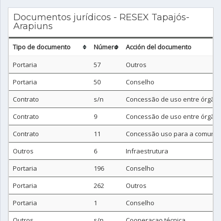
Documentos jurídicos - RESEX Tapajós-
Arapiuns
Tipo de documento
Número
Acción del documento
Portaria
57
Outros
Portaria
50
Conselho
Contrato
s/n
Concessão de uso entre órgão
Contrato
9
Concessão de uso entre órgão
Contrato
11
Concessão uso para a comunid
Outros
6
Infraestrutura
Portaria
196
Conselho
Portaria
262
Outros
Portaria
1
Conselho
Outros
s/n
Cooperaçao técnica