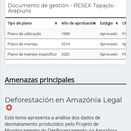
Documento de gestión - RESEX Tapajós-
Arapiuns
Tipo de plano
Año de aprobación
Estágio
Obse
Plano de utilização
1999
Aprovado
Port
Plano de manejo
2014
Aprovado
Apro
Plano de manejo específico
2025
Aprovado
Plan
Amenazas principales
Deforestación en Amazónia Legal
Este tema apresenta a análise dos dados de
desmatamento produzidos pelo Projeto de
Monitoramento do Desflorestamento na Amazônia