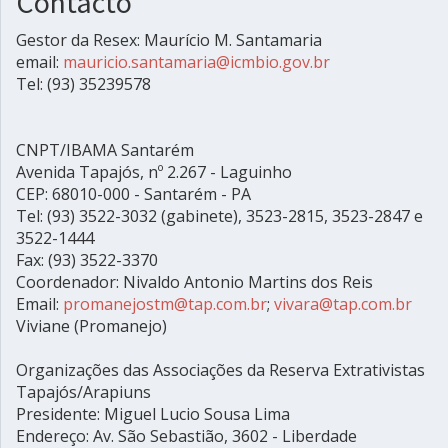
Contacto
Gestor da Resex: Maurício M. Santamaria
email:
mauricio.santamaria@icmbio.gov.br
Tel: (93) 35239578
CNPT/IBAMA Santarém
Avenida Tapajós, nº 2.267 - Laguinho
CEP: 68010-000 - Santarém - PA
Tel: (93) 3522-3032 (gabinete), 3523-2815, 3523-2847 e
3522-1444
Fax: (93) 3522-3370
Coordenador: Nivaldo Antonio Martins dos Reis
Email:
promanejostm@tap.com.br
;
vivara@tap.com.br
Viviane (Promanejo)
Organizações das Associações da Reserva Extrativistas
Tapajós/Arapiuns
Presidente: Miguel Lucio Sousa Lima
Endereço: Av. São Sebastião, 3602 - Liberdade