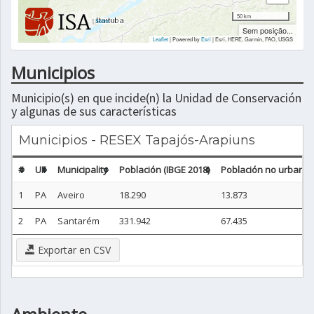
50 km
|
Sobre
Sem posição...
Leaflet
| Powered by
Esri
|
Esri, HERE, Garmin, FAO, USGS
Municipios
Municipio(s) en que incide(n) la Unidad de Conservación
y algunas de sus características
Municipios - RESEX Tapajós-Arapiuns
#
UF
Municipality
Población (IBGE 2018)
Población no urbana (
1
PA
Aveiro
18.290
13.873
2
PA
Santarém
331.942
67.435
Exportar en CSV