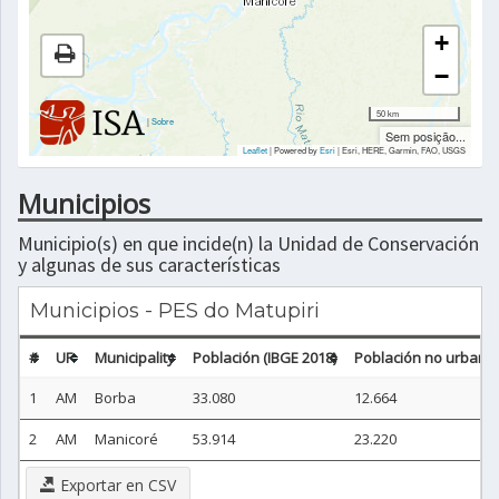
+
−
50 km
|
Sobre
Sem posição...
Leaflet
| Powered by
Esri
|
Esri, HERE, Garmin, FAO, USGS
Municipios
Municipio(s) en que incide(n) la Unidad de Conservación
y algunas de sus características
Municipios - PES do Matupiri
#
UF
Municipality
Población (IBGE 2018)
Población no urbana 
1
AM
Borba
33.080
12.664
2
AM
Manicoré
53.914
23.220
Exportar en CSV