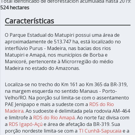
Total identificado de deforestación acumulada hasta 2019:
524 hectares
Características
O Parque Estadual do Matupiri possui uma área de
aproximadamente de 513.747 ha, está localizado no
interflúvio Purus - Madeira, nas bacias dos rios
Matupiri e Amapá, nos municípios de Borba e
Manicoré, pertencente à Microrregião do médio
Madeira no estado do Amazonas.
Localiza-se no trecho do Km 161 ao Km 365 da BR-319,
na margem esquerda no sentido Manaus - Porto-
Velho/RO. Na porção sul limita-se com o assentamento
PAE Jenipapo e mais a sudeste com a
RDS do Rio
Madeira
. Ao sudoeste é delimitada pela rodovia AM-464
e limítrofe à
RDS do Rio Amapá
. Ao norte faz divisa com
a
RDS Igapó-Açú
e área de afetação da BR-319. Sua
porção nordeste limita-se com a
TI Cunhã-Sapucaia
e a