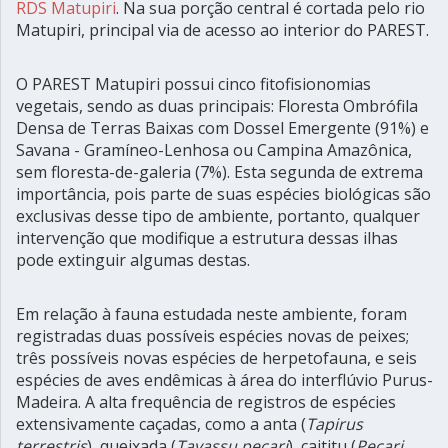
RDS Matupiri
. Na sua porção central é cortada pelo rio
Matupiri, principal via de acesso ao interior do PAREST.
O PAREST Matupiri possui cinco fitofisionomias
vegetais, sendo as duas principais: Floresta Ombrófila
Densa de Terras Baixas com Dossel Emergente (91%) e
Savana - Gramíneo-Lenhosa ou Campina Amazônica,
sem floresta-de-galeria (7%). Esta segunda de extrema
importância, pois parte de suas espécies biológicas são
exclusivas desse tipo de ambiente, portanto, qualquer
intervenção que modifique a estrutura dessas ilhas
pode extinguir algumas destas.
Em relação à fauna estudada neste ambiente, foram
registradas duas possíveis espécies novas de peixes;
três possíveis novas espécies de herpetofauna, e seis
espécies de aves endêmicas à área do interflúvio Purus-
Madeira. A alta frequência de registros de espécies
extensivamente caçadas, como a anta (
Tapirus
terrestris
), queixada (
Tayassu pecari
), caititu (
Pecari