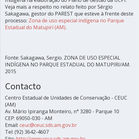
Veja mais a respeito no relato feito por Sérgio
Sakagawa, gestor do PAREST que esteve à frente deste
processo:
Zona de uso especial indígena no Parque
Estadual do Matupiri (AM)
.
Fonte: Sakagawa, Sergio. ZONA DE USO ESPECIAL
INDÍGENA NO PARQUE ESTADUAL DO MATUPIRI/AM.
2015
Contacto
Centro Estadual de Unidades de Conservação - CEUC
(AM)
Av. Mário Ipiranga Monteiro, n° 3280 - Parque 10
CEP: 69050-030 - AM
Email:
ceuc@ceuc.sds.am.gov.br
Tel: (92) 3642-4607
Site:
http://www.ceuc.sds.am.gov.br