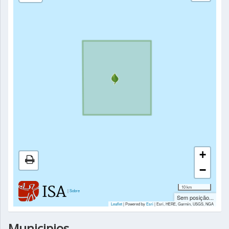
+
−
10 km
|
Sobre
Sem posição...
Leaflet
| Powered by
Esri
|
Esri, HERE, Garmin, USGS, NGA
Municipios