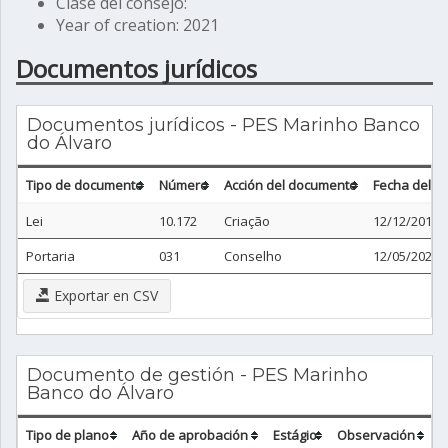
Clase del consejo:
Year of creation: 2021
Documentos jurídicos
Documentos jurídicos - PES Marinho Banco
do Álvaro
Tipo de documento
Número
Acción del documento
Fecha del 
Lei
10.172
Criação
12/12/2014
Portaria
031
Conselho
12/05/2021
Exportar en CSV
Documento de gestión - PES Marinho
Banco do Álvaro
Tipo de plano
Año de aprobación
Estágio
Observación