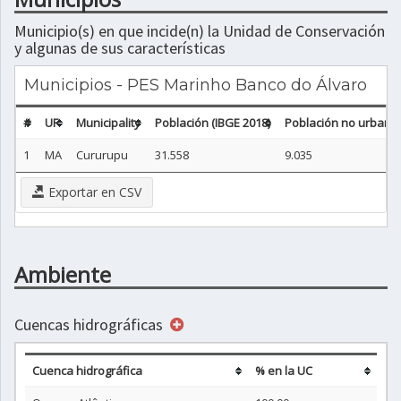
Municipio(s) en que incide(n) la Unidad de Conservación
y algunas de sus características
Municipios - PES Marinho Banco do Álvaro
#
UF
Municipality
Población (IBGE 2018)
Población no urbana 
1
MA
Cururupu
31.558
9.035
Exportar en CSV
Ambiente
Cuencas hidrográficas
Cuenca hidrográfica
% en la UC