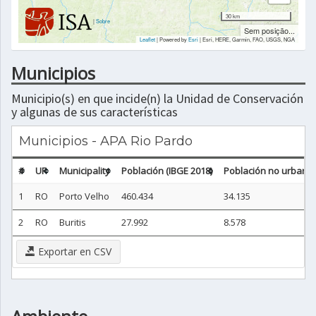
30 km
|
Sobre
Sem posição...
Leaflet
| Powered by
Esri
|
Esri, HERE, Garmin, FAO, USGS, NGA
Municipios
Municipio(s) en que incide(n) la Unidad de Conservación
y algunas de sus características
Municipios - APA Rio Pardo
#
UF
Municipality
Población (IBGE 2018)
Población no urbana 
1
RO
Porto Velho
460.434
34.135
2
RO
Buritis
27.992
8.578
Exportar en CSV