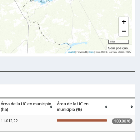
+
−
5 km
Sem posição...
Leaflet
| Powered by
Esri
|
Esri, HERE, Garmin, USGS, NGA
Área de la UC en municipio
Área de la UC en
(ha)
municipio (%)
11.012,22
100,00 %