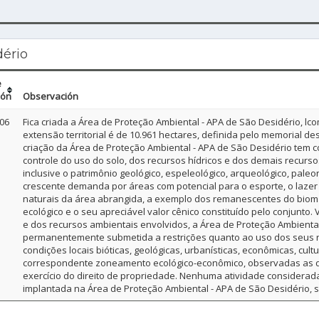
dério
e
ión
Observación
06
Fica criada a Área de Proteção Ambiental - APA de São Desidério, lc
extensão territorial é de 10.961 hectares, definida pelo memorial de
criação da Área de Proteção Ambiental - APA de São Desidério tem 
controle do uso do solo, dos recursos hídricos e dos demais recurs
inclusive o patrimônio geológico, espeleológico, arqueológico, paleo
crescente demanda por áreas com potencial para o esporte, o lazer e
naturais da área abrangida, a exemplo dos remanescentes do bioma
ecológico e o seu apreciável valor cênico constituído pelo conjunt
e dos recursos ambientais envolvidos, a Área de Proteção Ambiental
permanentemente submetida a restrições quanto ao uso dos seus r
condições locais bióticas, geológicas, urbanísticas, econômicas, cul
correspondente zoneamento ecológico-econômico, observadas as dis
exercício do direito de propriedade. Nenhuma atividade considera
implantada na Área de Proteção Ambiental - APA de São Desidério, 