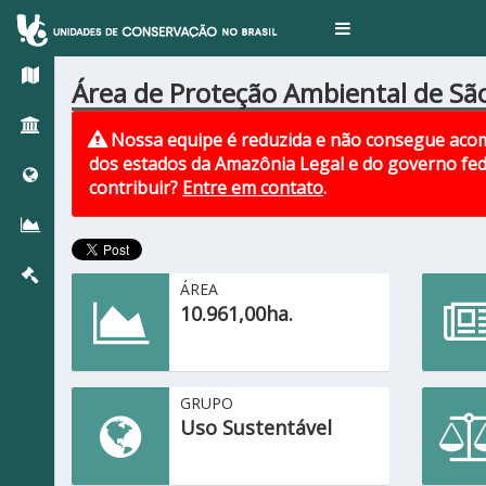
Toggle
navigation
Área de Proteção Ambiental de Sã
Nossa equipe é reduzida e não consegue acom
dos estados da Amazônia Legal e do governo fed
contribuir?
Entre em contato
.
ÁREA
10.961,00ha.
GRUPO
Uso Sustentável