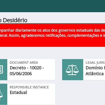
o Desidério
panhar diariamente os atos dos governos estaduais das d
eral. Assim, agradecemos retificações, complementações e
DOCUMENT AREA
LEGAL JURI
Decreto - 10020 -
Domínio 
05/06/2006
Atlântica
RESPONSIBLE INSTANCE
Estadual