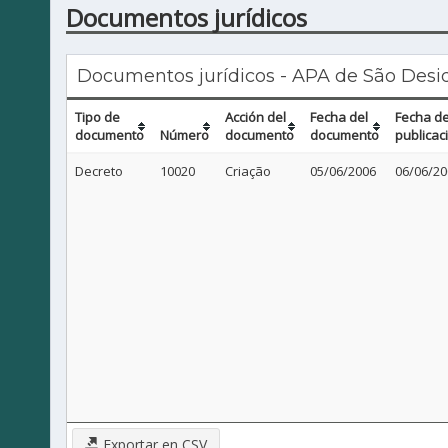
Documentos jurídicos
Documentos jurídicos - APA de São Desi
Tipo de
Acción del
Fecha del
Fecha d
documento
Número
documento
documento
publicac
Decreto
10020
Criação
05/06/2006
06/06/20
Exportar en CSV