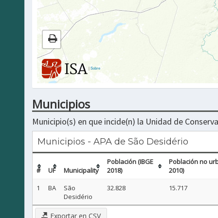
|
Sobre
Municipios
Municipio(s) en que incide(n) la Unidad de Conserva
Municipios - APA de São Desidério
Población (IBGE
Población no ur
#
UF
Municipality
2018)
2010)
1
BA
São
32.828
15.717
Desidério
Exportar en CSV