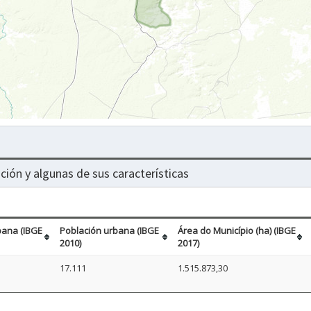
ción y algunas de sus características
bana (IBGE
Población urbana (IBGE
Área do Município (ha) (IBGE
2010)
2017)
17.111
1.515.873,30