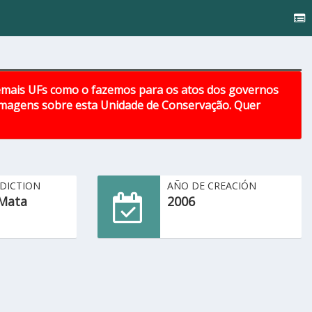
emais UFs como o fazemos para os atos dos governos
 imagens sobre esta Unidade de Conservação. Quer
SDICTION
AÑO DE CREACIÓN
Mata
2006