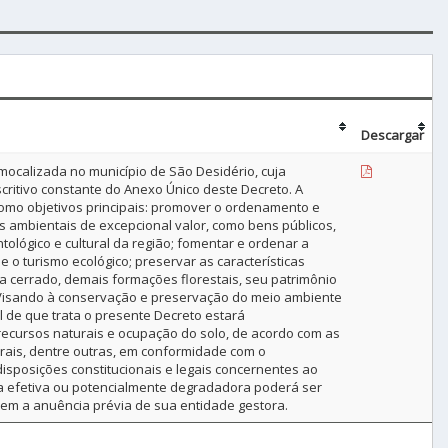
Descargar
omocalizada no município de São Desidério, cuja
scritivo constante do Anexo Único deste Decreto. A
como objetivos principais: promover o ordenamento e
os ambientais de excepcional valor, como bens públicos,
ntológico e cultural da região; fomentar e ordenar a
 o turismo ecológico; preservar as características
 cerrado, demais formações florestais, seu patrimônio
o. Visando à conservação e preservação do meio ambiente
 de que trata o presente Decreto estará
ecursos naturais e ocupação do solo, de acordo com as
turais, dentre outras, em conformidade com o
posições constitucionais e legais concernentes ao
da efetiva ou potencialmente degradadora poderá ser
sem a anuência prévia de sua entidade gestora.