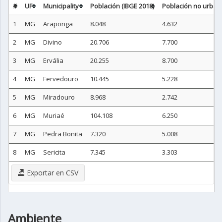
#
UF
Municipality
Población (IBGE 2018)
Población no urbana
1
MG
Araponga
8.048
4.632
2
MG
Divino
20.706
7.700
3
MG
Ervália
20.255
8.700
4
MG
Fervedouro
10.445
5.228
5
MG
Miradouro
8.968
2.742
6
MG
Muriaé
104.108
6.250
7
MG
Pedra Bonita
7.320
5.008
8
MG
Sericita
7.345
3.303
Exportar en CSV
Ambiente