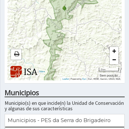
+
−
5 km
|
Sobre
Sem posição...
Leaflet
| Powered by
Esri
|
Esri, HERE, Garmin, USGS, NGA
Municipios
Municipio(s) en que incide(n) la Unidad de Conservación
y algunas de sus características
Municipios - PES da Serra do Brigadeiro