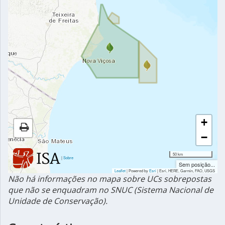
+
−
50 km
|
Sobre
Sem posição...
Leaflet
| Powered by
Esri
|
Esri, HERE, Garmin, FAO, USGS
Não há informações no mapa sobre UCs sobrepostas
que não se enquadram no SNUC (Sistema Nacional de
Unidade de Conservação).