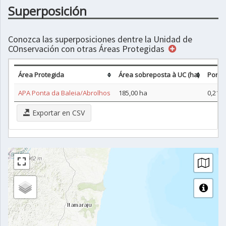
Superposición
Conozca las superposiciones dentre la Unidad de
COnservación con otras Áreas Protegidas
Área Protegida
Área sobreposta à UC (ha)
Porce
APA Ponta da Baleia/Abrolhos
185,00 ha
0,21%
Exportar en CSV