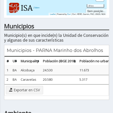
20 km
|
Sobre
Sem posição...
Leaflet
| Powered by
Esri
|
Esri, HERE, Garmin, FAO, USGS, NGA
Municipios
Municipio(s) en que incide(n) la Unidad de Conservación
y algunas de sus características
Municipios - PARNA Marinho dos Abrolhos
#
UF
Municipality
Población (IBGE 2018)
Población no urbana (
1
BA
Alcobaça
24.530
11.673
2
BA
Caravelas
20.580
5.317
Exportar en CSV