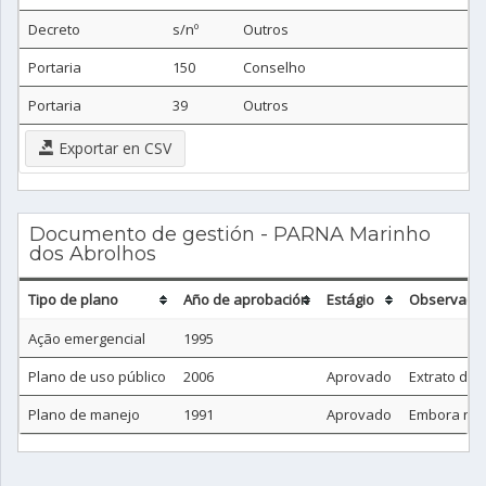
Decreto
s/nº
Outros
Portaria
150
Conselho
Portaria
39
Outros
Exportar en CSV
Documento de gestión - PARNA Marinho
dos Abrolhos
Tipo de plano
Año de aprobación
Estágio
Observació
Ação emergencial
1995
Plano de uso público
2006
Aprovado
Extrato do 
Plano de manejo
1991
Aprovado
Embora não 