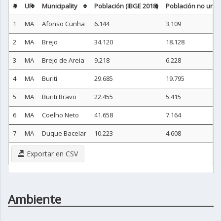
#
UF
Municipality
Población (IBGE 2018)
Población no urba
1
MA
Afonso Cunha
6.144
3.109
2
MA
Brejo
34.120
18.128
3
MA
Brejo de Areia
9.218
6.228
4
MA
Buriti
29.685
19.795
5
MA
Buriti Bravo
22.455
5.415
6
MA
Coelho Neto
41.658
7.164
7
MA
Duque Bacelar
10.223
4.608
Exportar en CSV
Ambiente