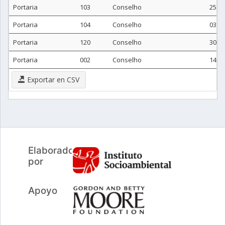
Portaria
103
Conselho
25/1
Portaria
104
Conselho
03/1
Portaria
120
Conselho
30/1
Portaria
002
Conselho
14/0
Exportar en CSV