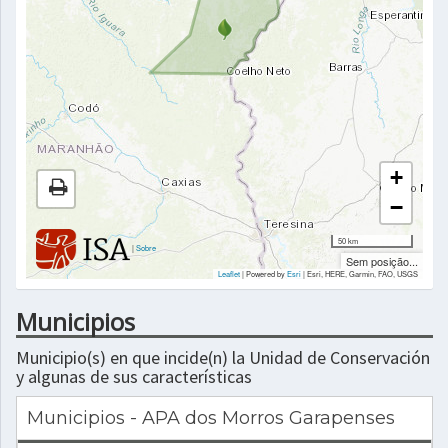
+
−
50 km
|
Sobre
Sem posição...
Leaflet
| Powered by
Esri
|
Esri, HERE, Garmin, FAO, USGS
Municipios
Municipio(s) en que incide(n) la Unidad de Conservación
y algunas de sus características
Municipios - APA dos Morros Garapenses