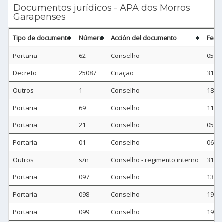
Documentos jurídicos - APA dos Morros
Garapenses
Tipo de documento
Número
Acción del documento
Fech
Portaria
62
Conselho
05/0
Decreto
25087
Criação
31/1
Outros
1
Conselho
18/0
Portaria
69
Conselho
11/0
Portaria
21
Conselho
05/0
Portaria
01
Conselho
06/0
Outros
s/n
Conselho - regimento interno
31/0
Portaria
097
Conselho
13/1
Portaria
098
Conselho
19/1
Portaria
099
Conselho
19/1