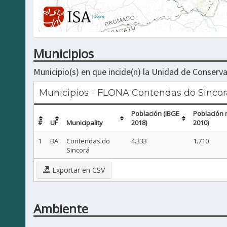
|
Sobre
Municipios
Municipio(s) en que incide(n) la Unidad de Conserva
Municipios - FLONA Contendas do Sincor
Población (IBGE
Población 
#
UF
Municipality
2018)
2010)
1
BA
Contendas do
4.333
1.710
Sincorá
Exportar en CSV
Ambiente