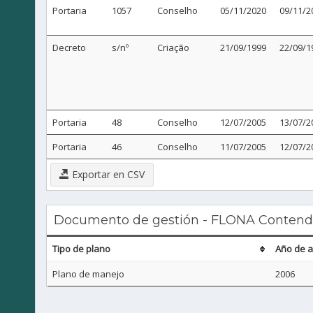
Portaria
1057
Conselho
05/11/2020
09/11/2
Decreto
s/nº
Criação
21/09/1999
22/09/1
Portaria
48
Conselho
12/07/2005
13/07/2
Portaria
46
Conselho
11/07/2005
12/07/2
Exportar en CSV
Documento de gestión - FLONA Contenda
Tipo de plano
Año de 
Plano de manejo
2006