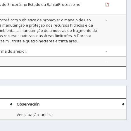
 do Sincorá, no Estado da Bahia(Processo no
Sincorá com o objetivo de promover o manejo de uso
-
 a manutenção e proteção dos recursos hídricos e da
ambiental, a manutenção de amostras do fragmento do
 recursos naturais das áreas limítrofes. A Floresta
mil, trinta e quatro hectares e trinta ares.
rma do anexo I.
-
-
Observación
Ver situação jurídica.