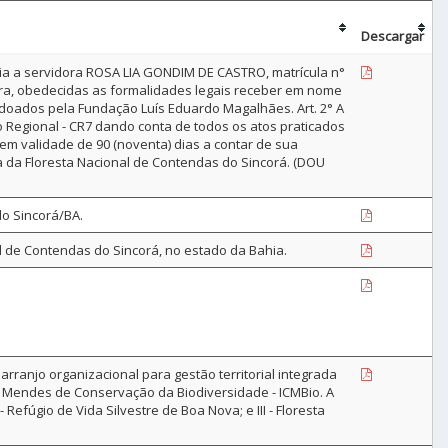
Descargar
cia a servidora ROSA LIA GONDIM DE CASTRO, matrícula n°
ara, obedecidas as formalidades legais receber em nome
 doados pela Fundação Luís Eduardo Magalhães. Art. 2° A
 Regional - CR7 dando conta de todos os atos praticados
tem validade de 90 (noventa) dias a contar de sua
a da Floresta Nacional de Contendas do Sincorá. (DOU
o Sincorá/BA.
l de Contendas do Sincorá, no estado da Bahia.
arranjo organizacional para gestão territorial integrada
o Mendes de Conservação da Biodiversidade - ICMBio. A
 Refúgio de Vida Silvestre de Boa Nova; e III - Floresta