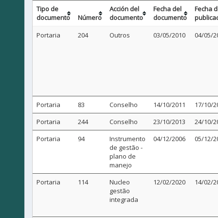
Tipo de
Acción del
Fecha del
Fecha 
documento
Número
documento
documento
publica
Portaria
204
Outros
03/05/2010
04/05/2
Portaria
83
Conselho
14/10/2011
17/10/2
Portaria
244
Conselho
23/10/2013
24/10/2
Portaria
94
Instrumento
04/12/2006
05/12/2
de gestão -
plano de
manejo
Portaria
114
Nucleo
12/02/2020
14/02/2
gestão
integrada