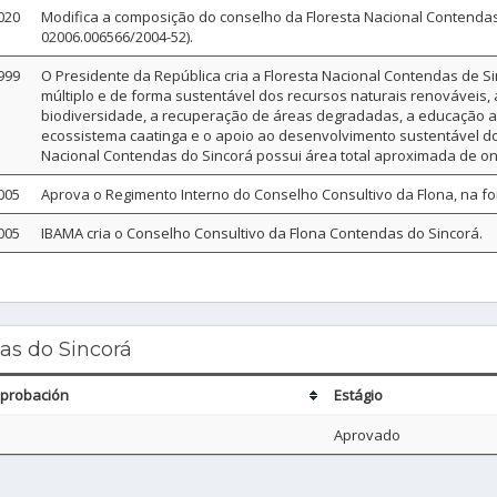
020
Modifica a composição do conselho da Floresta Nacional Contendas
02006.006566/2004-52).
999
O Presidente da República cria a Floresta Nacional Contendas de 
múltiplo e de forma sustentável dos recursos naturais renováveis,
biodiversidade, a recuperação de áreas degradadas, a educação 
ecossistema caatinga e o apoio ao desenvolvimento sustentável dos
Nacional Contendas do Sincorá possui área total aproximada de onze 
005
Aprova o Regimento Interno do Conselho Consultivo da Flona, na fo
005
IBAMA cria o Conselho Consultivo da Flona Contendas do Sincorá.
s do Sincorá
aprobación
Estágio
Aprovado