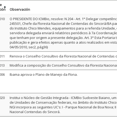
de
ción
Observación
010
O PRESIDENTE DO ICMBio, resolve: N 204 - Art. 1° Delegar competên
245501, Chefe da Floresta Nacional de Contendas do Sincorá/BA p
do Instituto Chico Mendes, equipamentos para a referida Unidade,
servidora delegada enviará relatórios periódicos à 7a Coordenação
que tenham por origem a presente delegação. Art. 3° Esta Portaria 
publicação e gera efeitos apenas quanto a atos realizados em vist
04/05/2010, sec2, pág36)
011
Renova o Conselho Consultivo da Floresta Nacional de Contendas d
013
Modifica a composição do Conselho Consultivo da Floresta Naciona
006
Ibama aprova o Plano de Manejo da Flona.
020
Institui o Núcleo de Gestão Integrada - ICMBio Sudoeste Baiano, um 
de Unidades de Conservação federais, no âmbito do Instituto Chic
NGI incorpora as seguintes UC's: I - Parque Nacional de Boa Nova; II -
Nacional Contendas do Sincorá.