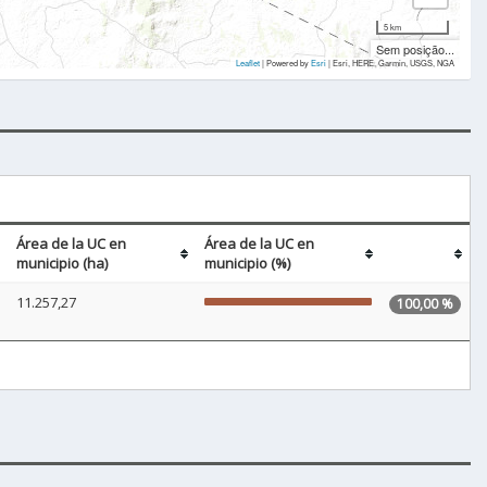
5 km
Sem posição...
Leaflet
| Powered by
Esri
|
Esri, HERE, Garmin, USGS, NGA
Área de la UC en
Área de la UC en
municipio (ha)
municipio (%)
11.257,27
100,00 %