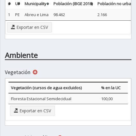
#
UF
Municipality
Población (IBGE 2018)
Población no urbana 
1
PE
Abreu e Lima
98.462
2.166
Exportar en CSV
Ambiente
Vegetación
Vegetación (cursos de agua excluidos)
% en la UC
Floresta Estacional Semidecidual
100,00
Exportar en CSV