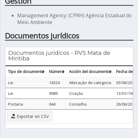
Gestión
Management Agency: (CPRH) Agência Estadual do
Meio Ambiente
Documentos jurídicos
Documentos jurídicos - RVS Mata de
Miritiba
Tipo de documento
Número
Acción del documento
Fecha del 
Lei
14324
Alteração de categoria
03/06/2011
Lei
9989
Criação
13/01/1987
Portaria
044
Conselho
26/06/2012
Exportar en CSV