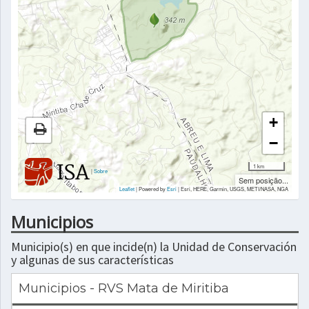
+
−
1 km
|
Sobre
Sem posição...
Leaflet
| Powered by
Esri
|
Esri, HERE, Garmin, USGS, METI/NASA, NGA
Municipios
Municipio(s) en que incide(n) la Unidad de Conservación
y algunas de sus características
Municipios - RVS Mata de Miritiba