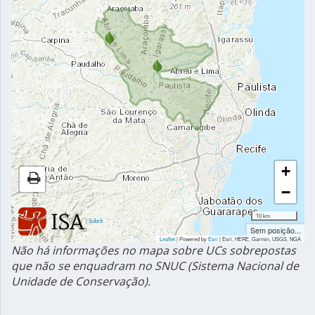
+
−
10 km
|
Sobre
Sem posição...
Leaflet
| Powered by
Esri
|
Esri, HERE, Garmin, USGS, NGA
Não há informações no mapa sobre UCs sobrepostas
que não se enquadram no SNUC (Sistema Nacional de
Unidade de Conservação).