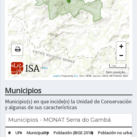
+
−
1 km
|
Sobre
Sem posição...
Leaflet
| Powered by
Esri
|
Esri, HERE, Garmin, USGS, METI/NASA, NGA
Municipios
Municipio(s) en que incide(n) la Unidad de Conservación
y algunas de sus características
Municipios - MONAT Serra do Gambá
#
UF
Municipality
Población (IBGE 2018)
Población no urbana 