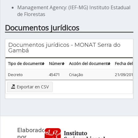
Management Agency: (IEF-MG) Instituto Estadual
de Florestas
Documentos jurídicos
Documentos jurídicos - MONAT Serra do
Gambá
Tipo de documento
Número
Acción del documento
Fecha del 
Decreto
45471
Criação
21/09/2010
Exportar en CSV