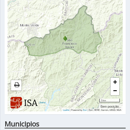
+
−
5 km
|
Sobre
Sem posição...
Leaflet
| Powered by
Esri
|
Esri, HERE, Garmin, USGS, NGA
Municipios