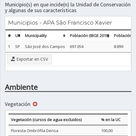
Municipio(s) en que incide(n) la Unidad de Conservación
y algunas de sus características
Municipios - APA São Francisco Xavier
#
UF
Municipality
Población (IBGE 2018)
Población n
1
SP
São José dos Campos
697.054
8.899
Exportar en CSV
Ambiente
Vegetación
Vegetación (cursos de agua excluidos)
% en la UC
Floresta Ombrófila Densa
100,00