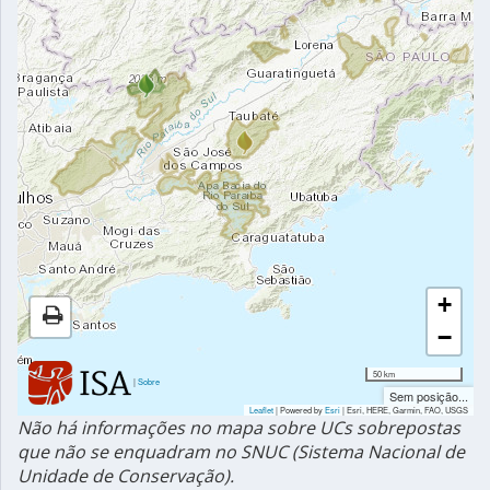
+
−
50 km
|
Sobre
Sem posição...
Leaflet
| Powered by
Esri
|
Esri, HERE, Garmin, FAO, USGS
Não há informações no mapa sobre UCs sobrepostas
que não se enquadram no SNUC (Sistema Nacional de
Unidade de Conservação).