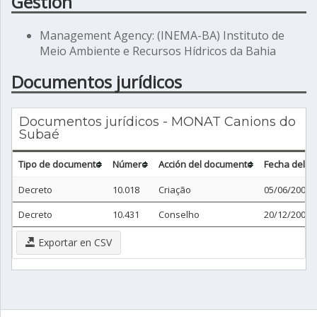
Gestión
Management Agency: (INEMA-BA) Instituto de
Meio Ambiente e Recursos Hídricos da Bahia
Documentos jurídicos
Documentos jurídicos - MONAT Canions do
Subaé
Tipo de documento
Número
Acción del documento
Fecha del 
Decreto
10.018
Criação
05/06/2006
Decreto
10.431
Conselho
20/12/2006
Exportar en CSV