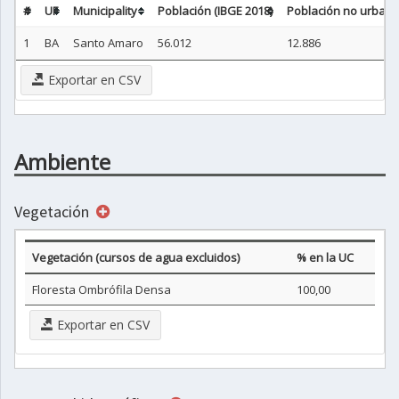
#
UF
Municipality
Población (IBGE 2018)
Población no urbana
1
BA
Santo Amaro
56.012
12.886
Exportar en CSV
Ambiente
Vegetación
Vegetación (cursos de agua excluidos)
% en la UC
Floresta Ombrófila Densa
100,00
Exportar en CSV