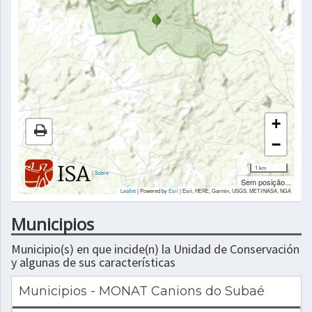
+
−
1 km
|
Sobre
Sem posição...
Leaflet
| Powered by
Esri
|
Esri, HERE, Garmin, USGS, METI/NASA, NGA
Municipios
Municipio(s) en que incide(n) la Unidad de Conservación
y algunas de sus características
Municipios - MONAT Canions do Subaé