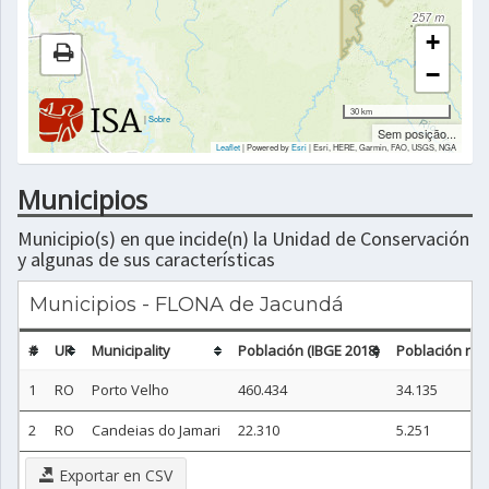
+
−
30 km
|
Sobre
Sem posição...
Leaflet
| Powered by
Esri
|
Esri, HERE, Garmin, FAO, USGS, NGA
Municipios
Municipio(s) en que incide(n) la Unidad de Conservación
y algunas de sus características
Municipios - FLONA de Jacundá
#
UF
Municipality
Población (IBGE 2018)
Población no 
1
RO
Porto Velho
460.434
34.135
2
RO
Candeias do Jamari
22.310
5.251
Exportar en CSV