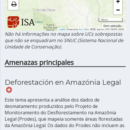
+
−
100 km
|
Sobre
Sem posição...
Leaflet
| Powered by
Esri
|
Esri, HERE, Garmin, FAO, NOAA, USGS
Não há informações no mapa sobre UCs sobrepostas
que não se enquadram no SNUC (Sistema Nacional de
Unidade de Conservação).
Amenazas principales
Deforestación en Amazónia Legal
Este tema apresenta a análise dos dados de
desmatamento produzidos pelo Projeto de
Monitoramento do Desflorestamento na Amazônia
Legal (Prodes), que mapeia somente áreas florestadas
da Amazônia Legal. Os dados do Prodes não incluem as