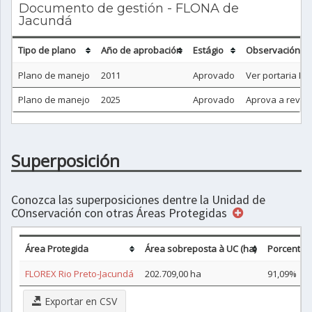
Documento de gestión - FLONA de
Jacundá
Tipo de plano
Año de aprobación
Estágio
Observación
Plano de manejo
2011
Aprovado
Ver portaria IC
Plano de manejo
2025
Aprovado
Aprova a revisã
Superposición
Conozca las superposiciones dentre la Unidad de
COnservación con otras Áreas Protegidas
Área Protegida
Área sobreposta à UC (ha)
Porcentag
FLOREX Rio Preto-Jacundá
202.709,00 ha
91,09%
Exportar en CSV