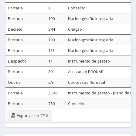
Portaria
9
Conselho
Portaria
100
Nucleo gestão integrada
Decreto
S/Nº
Criação
Portaria
100
Nucleo gestão integrada
Portaria
113
Nucleo gestão integrada
Despacho
14
Instrumento de gestão
Portaria
80
Acesso ao PRONAF
Outros
s/n
Concessão florestal
Portaria
3.347
Instrumento de gestão - plano de m
Portaria
780
Conselho
Exportar en CSV