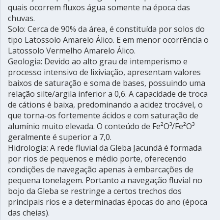
quais ocorrem fluxos água somente na época das
chuvas.
Solo: Cerca de 90% da área, é constituída por solos do
tipo Latossolo Amarelo Álico. E em menor ocorrência o
Latossolo Vermelho Amarelo Álico.
Geologia: Devido ao alto grau de intemperismo e
processo intensivo de lixiviação, apresentam valores
baixos de saturação e soma de bases, possuindo uma
relação silte/argila inferior a 0,6. A capacidade de troca
de cátions é baixa, predominando a acidez trocável, o
que torna-os fortemente ácidos e com saturação de
alumínio muito elevada. O conteúdo de Fe²O³/Fe²O³
geralmente é superior a 7,0.
Hidrologia: A rede fluvial da Gleba Jacundá é formada
por rios de pequenos e médio porte, oferecendo
condições de navegação apenas à embarcações de
pequena tonelagem. Portanto a navegação fluvial no
bojo da Gleba se restringe a certos trechos dos
principais rios e a determinadas épocas do ano (época
das cheias).