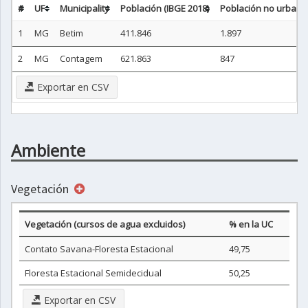
#
UF
Municipality
Población (IBGE 2018)
Población no urbana 
1
MG
Betim
411.846
1.897
2
MG
Contagem
621.863
847
Exportar en CSV
Ambiente
Vegetación
Vegetación (cursos de agua excluidos)
% en la UC
Contato Savana-Floresta Estacional
49,75
Floresta Estacional Semidecidual
50,25
Exportar en CSV