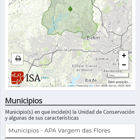
+
−
5 km
|
Sobre
Sem posição...
Leaflet
| Powered by
Esri
|
Esri, HERE, Garmin, USGS, NGA
Municipios
Municipio(s) en que incide(n) la Unidad de Conservación
y algunas de sus características
Municipios - APA Vargem das Flores