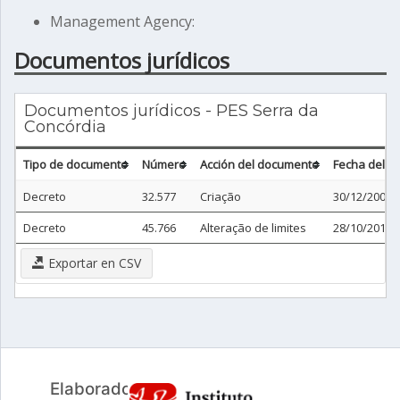
Management Agency:
Documentos jurídicos
Documentos jurídicos - PES Serra da
Concórdia
Tipo de documento
Número
Acción del documento
Fecha del 
Decreto
32.577
Criação
30/12/2002
Decreto
45.766
Alteração de limites
28/10/2016
Exportar en CSV