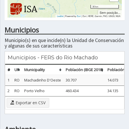
30 km
|
Sobre
Sem posição...
Leaflet
| Powered by
Esri
|
Esri, HERE, Garmin, FAO, USGS, NGA
Municipios
Municipio(s) en que incide(n) la Unidad de Conservación
y algunas de sus características
Municipios - FERS do Rio Machado
#
UF
Municipality
Población (IBGE 2018)
Población n
1
RO
Machadinho D'Oeste
30.707
14.073
2
RO
Porto Velho
460.434
34.135
Exportar en CSV