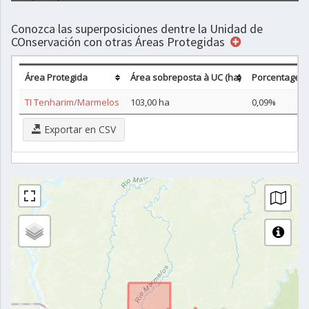
Conozca las superposiciones dentre la Unidad de
COnservación con otras Áreas Protegidas
Área Protegida
Área sobreposta à UC (ha)
Porcentagem
TI Tenharim/Marmelos
103,00 ha
0,09%
Exportar en CSV