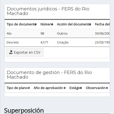
Documentos jurídicos - FERS do Rio
Machado
Tipo de documento
Número
Acción del documento
Fecha del 
Ato
98
Outros
30/06/2004
Decreto
4.571
Criação
23/03/1990
Exportar en CSV
Documento de gestión - FERS do Rio
Machado
Tipo de plano
Año de aprobación
Estágio
Observación
Superposición