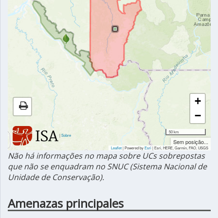
+
−
50 km
|
Sobre
Sem posição...
Leaflet
| Powered by
Esri
|
Esri, HERE, Garmin, FAO, USGS
Não há informações no mapa sobre UCs sobrepostas
que não se enquadram no SNUC (Sistema Nacional de
Unidade de Conservação).
Amenazas principales