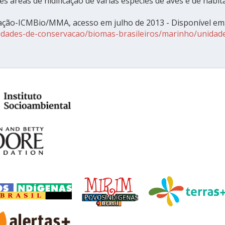
es áreas de nidificação de várias espécies de aves e de háb
ação-ICMBio/MMA, acesso em julho de 2013 - Disponível em
unidades-de-conservacao/biomas-brasileiros/marinho/unid