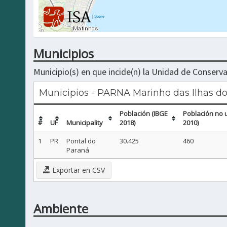
|
Sobre
Municipios
Municipio(s) en que incide(n) la Unidad de Conserva
Municipios - PARNA Marinho das Ilhas do
Población (IBGE
Población no 
#
UF
Municipality
2018)
2010)
1
PR
Pontal do
30.425
460
Paraná
Exportar en CSV
Ambiente