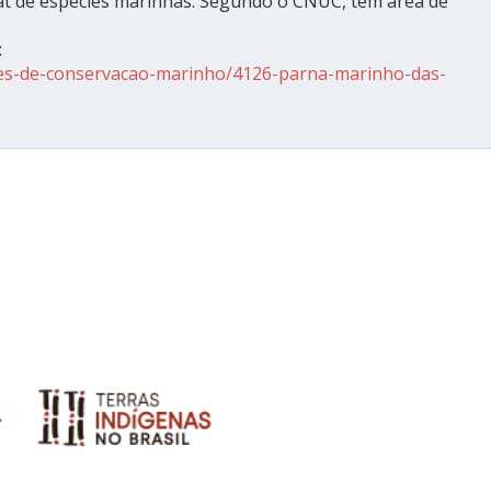
itat de espécies marinhas. Segundo o CNUC, tem área de
:
ades-de-conservacao-marinho/4126-parna-marinho-das-