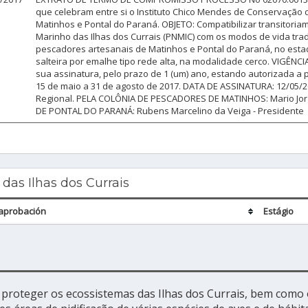
que celebram entre si o Instituto Chico Mendes de Conservação d
Matinhos e Pontal do Paraná. OBJETO: Compatibilizar transitori
Marinho das Ilhas dos Currais (PNMIC) com os modos de vida tra
pescadores artesanais de Matinhos e Pontal do Paraná, no estad
salteira por emalhe tipo rede alta, na modalidade cerco. VIGÊNCIA
sua assinatura, pelo prazo de 1 (um) ano, estando autorizada a 
15 de maio a 31 de agosto de 2017. DATA DE ASSINATURA: 12/05/20
Regional. PELA COLÔNIA DE PESCADORES DE MATINHOS: Mario Jo
DE PONTAL DO PARANÁ: Rubens Marcelino da Veiga - Presidente
as Ilhas dos Currais
aprobación
Estágio
é proteger os ecossistemas das Ilhas dos Currais, bem como