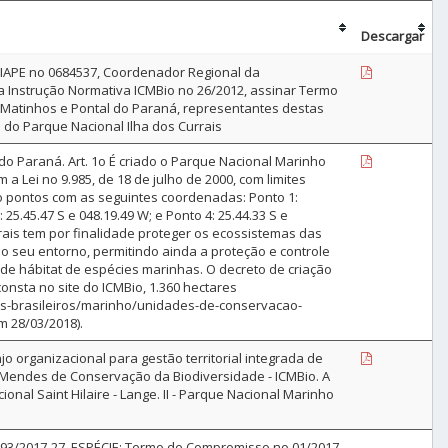
Descargar
 SIAPE no 0684537, Coordenador Regional da
na Instrução Normativa ICMBio no 26/2012, assinar Termo
Matinhos e Pontal do Paraná, representantes destas
do Parque Nacional Ilha dos Currais
do Paraná. Art. 1o É criado o Parque Nacional Marinho
a Lei no 9.985, de 18 de julho de 2000, com limites
o pontos com as seguintes coordenadas: Ponto 1:
: 25.45.47 S e 048.19.49 W; e Ponto 4: 25.44.33 S e
rrais tem por finalidade proteger os ecossistemas das
o seu entorno, permitindo ainda a proteção e controle
 de hábitat de espécies marinhas. O decreto de criação
nsta no site do ICMBio, 1.360 hectares
s-brasileiros/marinho/unidades-de-conservacao-
 28/03/2018).
jo organizacional para gestão territorial integrada de
 Mendes de Conservação da Biodiversidade - ICMBio. A
ional Saint Hilaire - Lange. II - Parque Nacional Marinho
2017-27. ESPÉCIE: Termo de Compromisso no 01/2017,
-