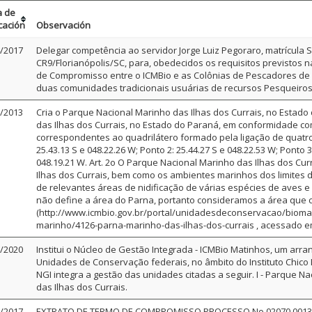
a de
cación
Observación
/2017
Delegar competência ao servidor Jorge Luiz Pegoraro, matrícula
CR9/Florianópolis/SC, para, obedecidos os requisitos previstos 
de Compromisso entre o ICMBio e as Colônias de Pescadores de 
duas comunidades tradicionais usuárias de recursos Pesqueiros 
/2013
Cria o Parque Nacional Marinho das Ilhas dos Currais, no Estado 
das Ilhas dos Currais, no Estado do Paraná, em conformidade com 
correspondentes ao quadrilátero formado pela ligação de quatr
25.43.13 S e 048.22.26 W; Ponto 2: 25.44.27 S e 048.22.53 W; Ponto 3
048.19.21 W. Art. 2o O Parque Nacional Marinho das Ilhas dos Cu
Ilhas dos Currais, bem como os ambientes marinhos dos limites d
de relevantes áreas de nidificação de várias espécies de aves e
não define a área do Parna, portanto consideramos a área que co
(http://www.icmbio.gov.br/portal/unidadesdeconservacao/bioma
marinho/4126-parna-marinho-das-ilhas-dos-currais , acessado em
/2020
Institui o Núcleo de Gestão Integrada - ICMBio Matinhos, um arran
Unidades de Conservação federais, no âmbito do Instituto Chico
NGI integra a gestão das unidades citadas a seguir. I - Parque Nac
das Ilhas dos Currais.
/2017
EXTRATO DE TERMO DE COMPROMISSO PROCESSO No 02070.001393/