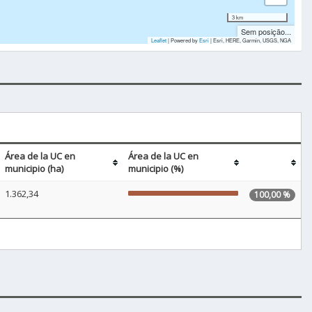
3 km
Sem posição...
Leaflet
| Powered by
Esri
|
Esri, HERE, Garmin, USGS, NGA
Área de la UC en
Área de la UC en
municipio (ha)
municipio (%)
1.362,34
100,00 %