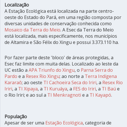
Localização
A Estação Ecológica está localizada na parte centro-
oeste do Estado do Pará, em uma região composta por
diversas unidades de conservação conhecida como
Mosaico da Terra do Meio
. A Esec da Terra do Meio
está localizada, mais especificamente, nos municípios
de Altamira e São Félix do Xingu e possui 3.373.110 ha.
Por fazer parte deste 'bloco' de áreas protegidas, a
Esec faz limite com muita delas. Localizado ao leste da
UC estão a
APA Triunfo do Xingu
, o
Parna Serra do
Pardo
e a
Resex Rio Xingu
; ao norte a
Terra Indígena
Kararaô
; ao oeste
TI Cachoeira Seca do Iriri
, a
Resex Rio
Iriri
, a
TI Xipaya
, a
TI Kuruáya
, a
FES do Iriri
, a
TI Baú
e
o Rio Iriri; e ao sul a
TI Menkragnoti
e a
TI Kayapó
.
População
Apesar de ser uma
Estação Ecológica
, categoria de