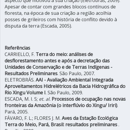
aspecto que motivou a sua criação (Eletrobrás, 2009).
Apesar de contar com grandes blocos contínuos de
floresta, na época de sua criação a região acolhia
posses de grileiros com história de conflito devido à
disputa da terra (Escada, 2005).
Referências
CARRIELLO, F.
Terra do meio: análises de
desflorestamento antes e após a decretação das
Unidades de Conservação e de Terras Indígenas -
Resultados Preliminares
. São Paulo, 2007.
ELETROBRÁS.
AAI - Avaliação Ambiental Integrada
Aproveitamentos Hidrelétricos da Bacia Hidrográfica do
Rio Xingu Volume I
. São Paulo, 2009.
ESCADA, M. I. S;
et. al.
Processos de ocupação nas novas
fronteiras da Amazônia (o interflúvio do Xingu/ Iriri)
.
Pará, 2005.
FÁVARO, F. L.; FLORES J. M.
Aves da Estação Ecológica
Terra do Meio, Pará, Brasil: resultados preliminares
.