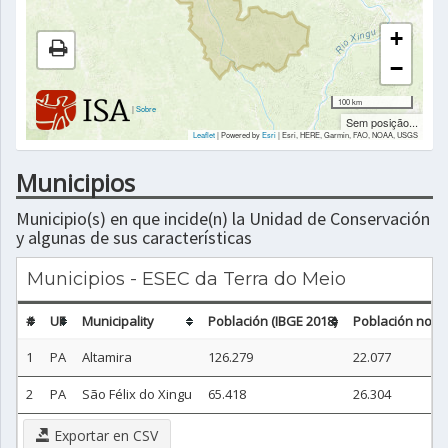
+
−
100 km
|
Sobre
Sem posição...
Leaflet
| Powered by
Esri
|
Esri, HERE, Garmin, FAO, NOAA, USGS
Municipios
Municipio(s) en que incide(n) la Unidad de Conservación
y algunas de sus características
Municipios - ESEC da Terra do Meio
#
UF
Municipality
Población (IBGE 2018)
Población no ur
1
PA
Altamira
126.279
22.077
2
PA
São Félix do Xingu
65.418
26.304
Exportar en CSV