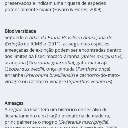
preservados e indicam uma riqueza de espécies
potencialmente maior (Fávaro & Flores, 2009).
Biodiversidade
Segundo o
Atlas da Fauna Brasileira Ameaçada de
Extinção
do ICMBio (2011), as seguintes espécies
ameaçadas de extinção podem ser encontradas dentro
dos limites da Esec: macaco-aranha (
Ateles marginatus
),
ararajuba (
Guarouba guarouba
), gato-maracajá
(
Leopardus wiedii
), onça-pintada (
Panthera onça
),
ariranha (
Pteronura brasiliensis
) e cachorro-do-mato-
vinagre ou cachorro-vinagre (
Speothos venaticus
).
Ameaças
A região da Esec tem um histórico de ser alvo de
desmatamento e extração predatória de madeira,
principalmente o mogno (
Swietenia macriphylla
),