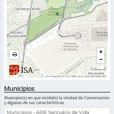
+
−
1 km
|
Sobre
Sem posição...
Leaflet
| Powered by
Esri
|
Esri, HERE, Garmin, USGS, METI/NASA, NGA
Municipios
Municipio(s) en que incide(n) la Unidad de Conservación
y algunas de sus características
Municipios - ARIE Santuário de Vida