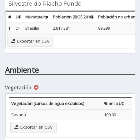
Silvestre do Riacho Fundo
#
UF
Municipality
Población (IBGE 2018)
Población no urbana (
1
DF
Brasília
2.817.381
99.299
Exportar en CSV
Ambiente
Vegetación
Vegetación (cursos de agua excluidos)
% en la UC
Savana
100,00
Exportar en CSV