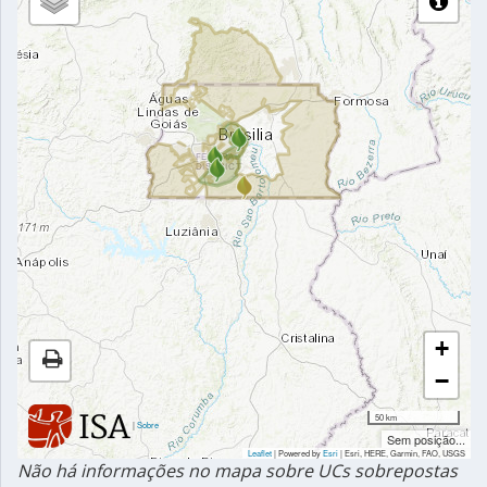
+
−
50 km
|
Sobre
Sem posição...
Leaflet
| Powered by
Esri
|
Esri, HERE, Garmin, FAO, USGS
Não há informações no mapa sobre UCs sobrepostas