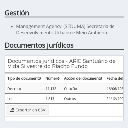
Gestión
Management Agency: (SEDUMA) Secretaria de
Desenvolvimento Urbano e Meio Ambiente
Documentos jurídicos
Documentos jurídicos - ARIE Santuário de
Vida Silvestre do Riacho Fundo
Tipo de documento
Número
Acción del documento
Fecha del 
Decreto
11.138
Criação
16/06/1988
Lei
1.813
Outros
31/12/1997
Exportar en CSV