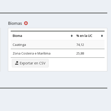
Biomas
Bioma
% en la UC
Caatinga
74,12
Zona Costeira e Marítima
25,88
Exportar en CSV