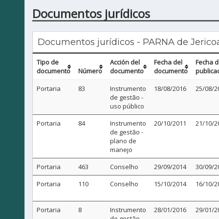
Documentos jurídicos
Documentos jurídicos - PARNA de Jerico
Tipo de
Acción del
Fecha del
Fecha 
documento
Número
documento
documento
publica
Portaria
83
Instrumento
18/08/2016
25/08/2
de gestão -
uso público
Portaria
84
Instrumento
20/10/2011
21/10/2
de gestão -
plano de
manejo
Portaria
463
Conselho
29/09/2014
30/09/2
Portaria
110
Conselho
15/10/2014
16/10/2
Portaria
8
Instrumento
28/01/2016
29/01/2
de gestão -