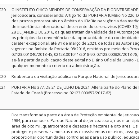
020
O INSTITUTO CHICO MENDES DE CONSERVAÇÃO DA BIODIVERSIDADE - I
Jericoacoara, considerando: Artigo 1o da PORTARIA ICMBio No 226, 
dos prazos processuais no âmbito do ICMBio na vigência das med
de importância internacional decorrente do coronavírus (COVID-19); 
28 DE JANEIRO DE 2016, os quais tratam da validade das Autorizaçõ
os princípios da conveniência e da oportunidade e da continuidade 
caráter excepcional, até 31 de março de 2021, de todas as Autoriza
vigentes no âmbito da Portaria 08/2016, emitidas pro meio dos Pro
02123.001040/2018-45, 02123.001041/2018-90, 02123.000820/2018-78, 
se-à a partir da publicação deste edital no Diário Oficial da União 
qualquer momento a critério da administração.
020
Reabertura da visitação pública no Parque Nacional de Jericoacoara
021
PORTARIA No 377, DE 21 DE JULHO DE 2021. Altera parte do Plano de
Estado do Ceará (Processo no 02123.000657/2017-62).
Fica transformada parte da Área de Proteção Ambiental de Jericoaco
1984, para compor o Parque Nacional de Jericoacoara, nos município
área de oito mil, quatrocentos e dezesseis hectares e oito ares. O
proteger e preservar amostras dos ecossistemas costeiros, assegu
proporcionar oportunidades controladas para uso público, educação