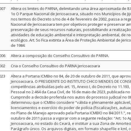
007
Altera os limites do PARNA, delimitando uma área aproximada de 8.8
1o O Parque Nacional de Jericoacoara, situado nos Municípios de Jij
nos termos do Decreto s/no de 4 de fevereiro de 2002, passa a rege
Nacional de Jericoacoara tem por objetivos proteger e preservar a
preservação de seus recursos naturais, possibilitando a realização
atividades de educação ambiental e interpretação ambiental, de r
ecológico. Art. 5o Fica extinta a Área de Proteção Ambiental de Jeri
de 1984.
006
Altera a composição do Conselho Consultivo do PARNA.
002
Cria o Conselho Consultivo do PARNA Jericoacoara
023
Altera a Portaria ICMBio no 84, de 20 de outubro de 2011, que apr
Jericoacoara. O PRESIDENTE DO INSTITUTO CHICO MENDES DE CONSE
competências atribuídas pelo art. 15, Anexo I, do Decreto no 11.19
Pessoal no 2.464 da Casa Civil, de 16 de maio de 2023, publicada no 
Cumprindo a decisão proferida nos autos do processo judicial no 080
determinou que o ICMBio considere "válida e plenamente aplicável, 
licenciamentos e exercício do poder de polícia (fiscalizações, autu
no Plano de Manejo aprovado pela Portaria ICMBIO no 84/2011.", reso
outubro de 2011 passa a vigorar com a seguinte redação: "Art. 1o 
Jericoacoara, no estado do Ceará, e instituir a sua Zona de Amorte
Parágrafo único. Os arquivos digitais, em formato shapefile e kml