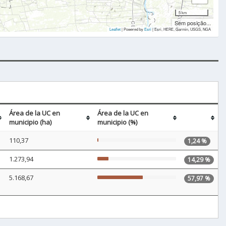
5 km
Sem posição...
Leaflet
| Powered by
Esri
|
Esri, HERE, Garmin, USGS, NGA
Área de la UC en
Área de la UC en
municipio (ha)
municipio (%)
110,37
1,24 %
1.273,94
14,29 %
5.168,67
57,97 %