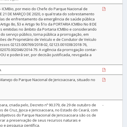
CMBio, por meio do Chefe do Parque Nacional de
DE 21 DE MARÇO DE 2020, o qual trata do sobrestamento
idas de enfrentamento da emergência de saúde pública
Artigo 8o, §3 e Artigo 9o §1o da PORTARIA ICMBio No 8 DE
es emitidas no âmbito da Portaria ICMBio e considerando
do serviço público, torna pública a prorrogação, em
ções de Proprietário de Veículo e de Condutor de Veículo
cessos 02123.000769/2018-02, 02123.001038/2018-76,
02070.002046/2014-79. A vigência da prorrogação contar-
- DOU e poderá ser, por decisão justificada, revogada a
.
 Manejo do Parque Nacional de Jericoacoara, situado no
ara, criada pelo, Decreto nº 90.379, de 29 de outubro de
-
s de Cruz, Jijoca e Jericoacoara, no Estado do Ceará, com
s objetivos do Parque Nacional de Jericoacoara são os de
rar a preservação de seus recursos naturais e
 e pesquisa científica.