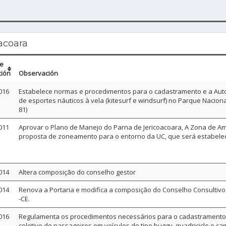
acoara
de
ción
Observación
016
Estabelece normas e procedimentos para o cadastramento e a Autor
de esportes náuticos à vela (kitesurf e windsurf) no Parque Naciona
81)
011
Aprovar o Plano de Manejo do Parna de Jericoacoara, A Zona de A
proposta de zoneamento para o entorno da UC, que será estabeleci
014
Altera composição do conselho gestor
014
Renova a Portaria e modifica a composição do Conselho Consultivo
-CE.
016
Regulamenta os procedimentos necessários para o cadastramento e 
coletivo de passageiros em veículos do tipo buggy, quadriciclo e c