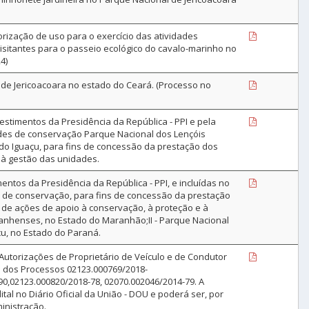
ização de uso para o exercício das atividades
isitantes para o passeio ecológico do cavalo-marinho no
4)
de Jericoacoara no estado do Ceará. (Processo no
estimentos da Presidência da República - PPI e pela
des de conservação Parque Nacional dos Lençóis
do Iguaçu, para fins de concessão da prestação dos
e à gestão das unidades.
entos da Presidência da República - PPI, e incluídas no
 de conservação, para fins de concessão da prestação
o de ações de apoio à conservação, à proteção e à
ranhenses, no Estado do Maranhão;II - Parque Nacional
açu, no Estado do Paraná.
Autorizações de Proprietário de Veículo e de Condutor
o dos Processos 02123.000769/2018-
90,02123.000820/2018-78, 02070.002046/2014-79. A
tal no Diário Oficial da União - DOU e poderá ser, por
inistração.