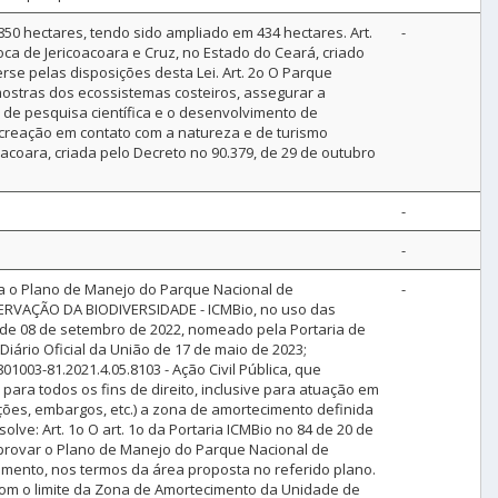
50 hectares, tendo sido ampliado em 434 hectares. Art.
-
oca de Jericoacoara e Cruz, no Estado do Ceará, criado
rse pelas disposições desta Lei. Art. 2o O Parque
mostras dos ecossistemas costeiros, assegurar a
 de pesquisa científica e o desenvolvimento de
ecreação em contato com a natureza e de turismo
coacoara, criada pelo Decreto no 90.379, de 29 de outubro
-
-
ova o Plano de Manejo do Parque Nacional de
-
RVAÇÃO DA BIODIVERSIDADE - ICMBio, no uso das
3, de 08 de setembro de 2022, nomeado pela Portaria de
Diário Oficial da União de 17 de maio de 2023;
1003-81.2021.4.05.8103 - Ação Civil Pública, que
para todos os fins de direito, inclusive para atuação em
ações, embargos, etc.) a zona de amortecimento definida
lve: Art. 1o O art. 1o da Portaria ICMBio no 84 de 20 de
Aprovar o Plano de Manejo do Parque Nacional de
cimento, nos termos da área proposta no referido plano.
, com o limite da Zona de Amortecimento da Unidade de