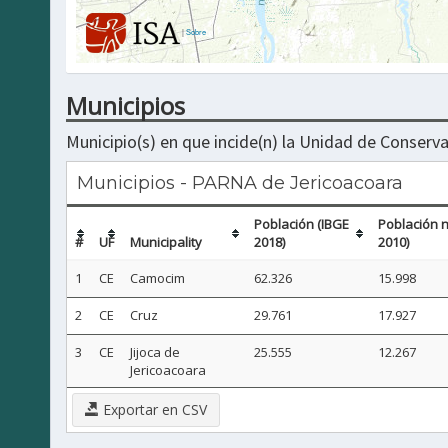
|
Sobre
Municipios
Municipio(s) en que incide(n) la Unidad de Conserva
Municipios - PARNA de Jericoacoara
Población (IBGE
Población 
#
UF
Municipality
2018)
2010)
1
CE
Camocim
62.326
15.998
2
CE
Cruz
29.761
17.927
3
CE
Jijoca de
25.555
12.267
Jericoacoara
Exportar en CSV