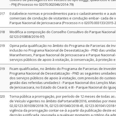
- PNJ (Processo no 02070.002046/2014-79)
017
Estabelece normas e procedimentos para o cadastramento e a autor
comerciais de condução de visitantes e condução embar- cada de v
Parque Nacional de Jericoacoara (Processo n o 02070.003133/2015-2
018
Modifica a composição do Conselho Consultivo do Parque Nacional 
02123.010858/2016-97)
019
Opina pela qualificação no âmbito do Programa de Parcerias de Inv
inclusão no Programa Nacional de Desestatização - PND das unida
Maranhenses, Parque Nacional de Jericoacoara e Parque Nacional 
serviços públicos de apoio à visitação, à conservação, à proteção 
019
Ficam qualificadas, no âmbito do Programa de Parcerias de Investim
Programa Nacional de Desestatização - PND as seguintes unidades
dos serviços públicos de apoio à visitação, com previsão do custei
gestão das referidas unidades:I - Parque Nacional dos Lençóis Ma
de Jericoacoara, no Estado do Ceará; e III - Parque Nacional do Igu
020
Torna pública a prorrogação, por período de 12 meses de todas as 
de Veículo vigentes no âmbito daPortaria08/2016, emitidas por mei
02,02123.001038/2018-76, 02123.001040/2018-45, 02123.001041/2018-
vigência da prorrogação contar-se-á a partir da publicação deste edi
decisão justificada, revogada a qualquer momento a critério da adm