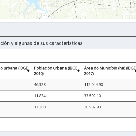
ción y algunas de sus características
no urbana (IBGE
Población urbana (IBGE
Área do Município (ha) (IBGE
2010)
2017)
46.328
112.044,90
11.834
33.592,10
13.288
20.902,90