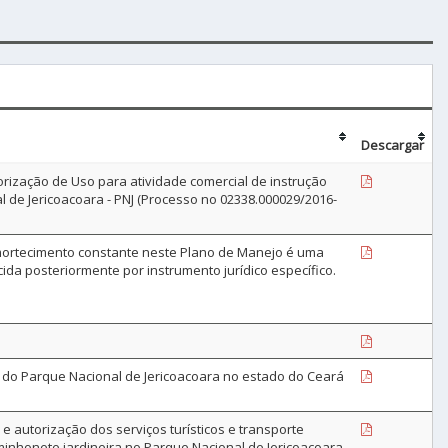
Descargar
ização de Uso para atividade comercial de instrução
l de Jericoacoara - PNJ (Processo no 02338.000029/2016-
mortecimento constante neste Plano de Manejo é uma
da posteriormente por instrumento jurídico específico.
 do Parque Nacional de Jericoacoara no estado do Ceará
autorização dos serviços turísticos e transporte
aminhonete jardineira no Parque Nacional de Jericoacoara