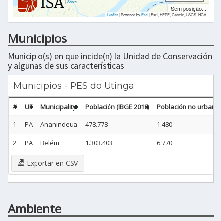
|
Sobre
Sem posição...
Leaflet
| Powered by
Esri
|
Esri, HERE, Garmin, USGS, NGA
Municipios
Municipio(s) en que incide(n) la Unidad de Conservación
y algunas de sus características
Municipios - PES do Utinga
#
UF
Municipality
Población (IBGE 2018)
Población no urbana 
1
PA
Ananindeua
478.778
1.480
2
PA
Belém
1.303.403
6.770
Exportar en CSV
Ambiente