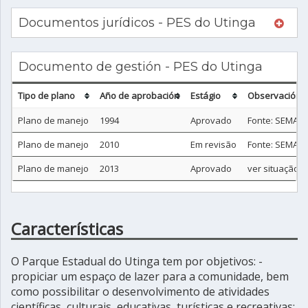
Documentos jurídicos - PES do Utinga
Documento de gestión - PES do Utinga
Tipo de plano
Año de aprobación
Estágio
Observación
Plano de manejo
1994
Aprovado
Fonte: SEMA/PA
Plano de manejo
2010
Em revisão
Fonte: SEMA/PA
Plano de manejo
2013
Aprovado
ver situação ju
Características
O Parque Estadual do Utinga tem por objetivos: -
propiciar um espaço de lazer para a comunidade, bem
como possibilitar o desenvolvimento de atividades
científicas, culturais, educativas, turísticas e recreativas;