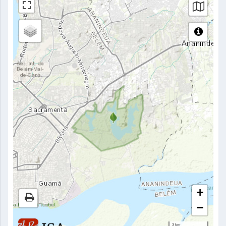
+
−
3 km