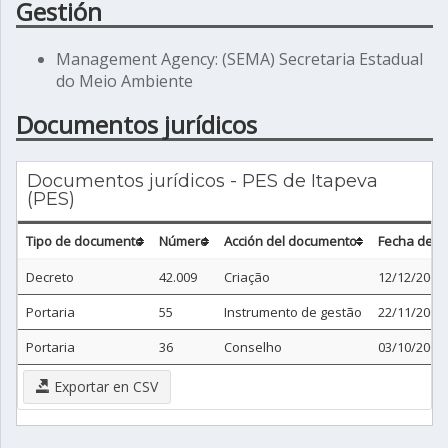
Gestión
Management Agency: (SEMA) Secretaria Estadual
do Meio Ambiente
Documentos jurídicos
Documentos jurídicos - PES de Itapeva
(PES)
Tipo de documento
Número
Acción del documento
Fecha del 
Decreto
42.009
Criação
12/12/2002
Portaria
55
Instrumento de gestão
22/11/2007
Portaria
36
Conselho
03/10/2007
Exportar en CSV