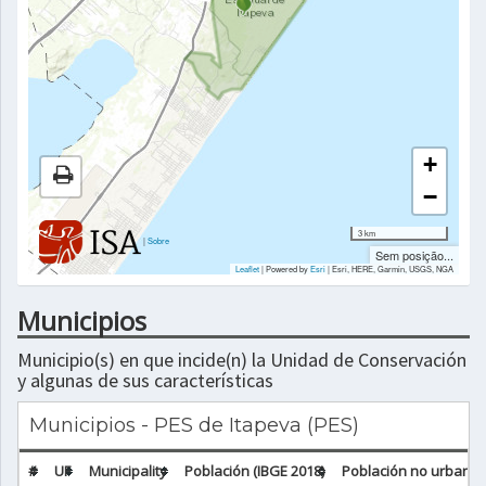
+
−
3 km
|
Sobre
Sem posição...
Leaflet
| Powered by
Esri
|
Esri, HERE, Garmin, USGS, NGA
Municipios
Municipio(s) en que incide(n) la Unidad de Conservación
y algunas de sus características
Municipios - PES de Itapeva (PES)
#
UF
Municipality
Población (IBGE 2018)
Población no urbana (