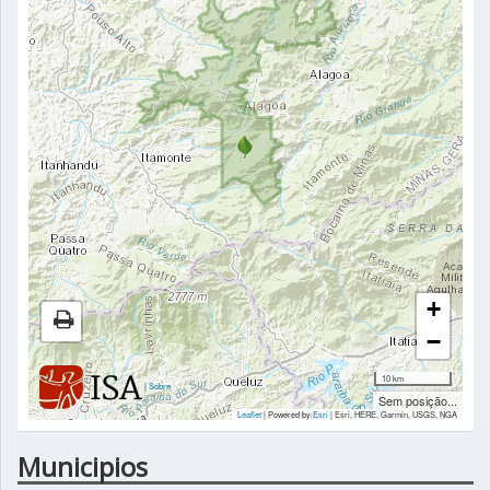
+
−
10 km
|
Sobre
Sem posição...
Leaflet
| Powered by
Esri
|
Esri, HERE, Garmin, USGS, NGA
Municipios