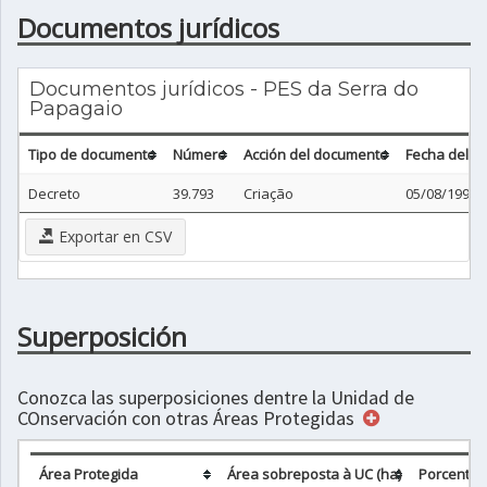
Documentos jurídicos
Documentos jurídicos - PES da Serra do
Papagaio
Tipo de documento
Número
Acción del documento
Fecha del 
Decreto
39.793
Criação
05/08/1998
Exportar en CSV
Superposición
Conozca las superposiciones dentre la Unidad de
COnservación con otras Áreas Protegidas
Área Protegida
Área sobreposta à UC (ha)
Porcentag