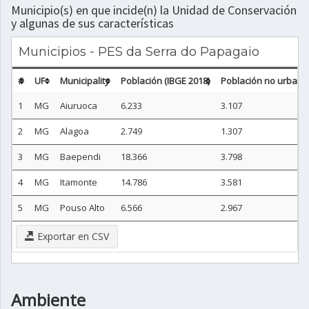
Municipio(s) en que incide(n) la Unidad de Conservación
y algunas de sus características
Municipios - PES da Serra do Papagaio
#
UF
Municipality
Población (IBGE 2018)
Población no urbana 
1
MG
Aiuruoca
6.233
3.107
2
MG
Alagoa
2.749
1.307
3
MG
Baependi
18.366
3.798
4
MG
Itamonte
14.786
3.581
5
MG
Pouso Alto
6.566
2.967
Exportar en CSV
Ambiente