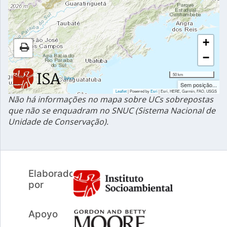
+
−
50 km
|
Sobre
Sem posição...
Leaflet
| Powered by
Esri
|
Esri, HERE, Garmin, FAO, USGS
Não há informações no mapa sobre UCs sobrepostas
que não se enquadram no SNUC (Sistema Nacional de
Unidade de Conservação).