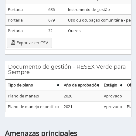
Portaria
686
Instrumento de gestão
Portaria
679
Uso ou ocupação comunitária - perfil 
Portaria
32
Outros
Exportar en CSV
Documento de gestión - RESEX Verde para
Sempre
Tipo de plano
Año de aprobación
Estágio
Obse
Plano de manejo
2020
Aprovado
Plano de manejo específico
2021
Aprovado
Plan
Amenazas principales