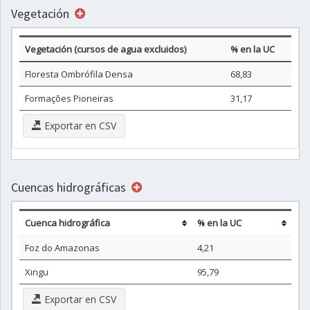
Vegetación
Vegetación (cursos de agua excluidos)
% en la UC
Floresta Ombrófila Densa
68,83
Formações Pioneiras
31,17
Exportar en CSV
Cuencas hidrográficas
Cuenca hidrográfica
% en la UC
Foz do Amazonas
4,21
Xingu
95,79
Exportar en CSV