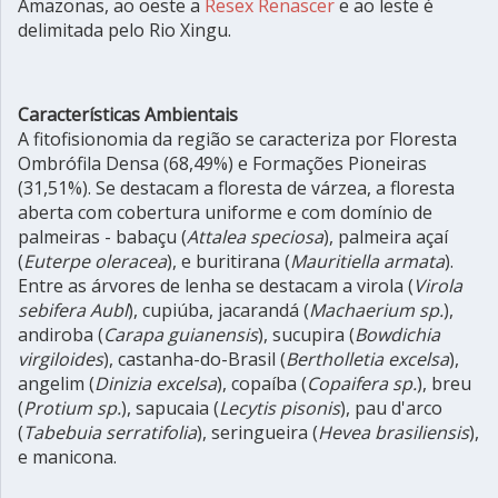
Amazonas, ao oeste a
Resex Renascer
e ao leste é
delimitada pelo Rio Xingu.
Características Ambientais
A fitofisionomia da região se caracteriza por Floresta
Ombrófila Densa (68,49%) e Formações Pioneiras
(31,51%). Se destacam a floresta de várzea, a floresta
aberta com cobertura uniforme e com domínio de
palmeiras - babaçu (
Attalea speciosa
), palmeira açaí
(
Euterpe oleracea
), e buritirana (
Mauritiella armata
).
Entre as árvores de lenha se destacam a virola (
Virola
sebifera Aubl
), cupiúba, jacarandá (
Machaerium sp.
),
andiroba (
Carapa guianensis
), sucupira (
Bowdichia
virgiloides
), castanha-do-Brasil (
Bertholletia excelsa
),
angelim (
Dinizia excelsa
), copaíba (
Copaifera sp.
), breu
(
Protium sp.
), sapucaia (
Lecytis pisonis
), pau d'arco
(
Tabebuia serratifolia
), seringueira (
Hevea brasiliensis
),
e manicona.