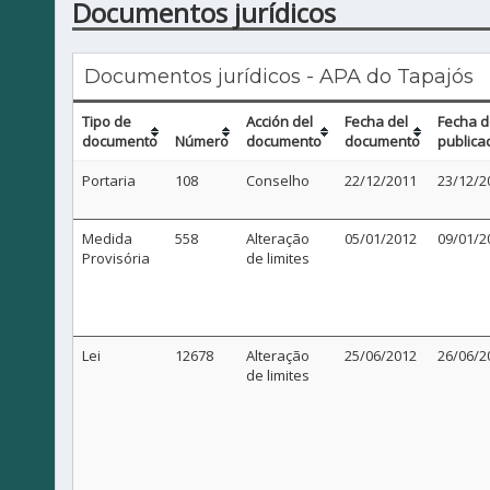
Documentos jurídicos
Documentos jurídicos - APA do Tapajós
Tipo de
Acción del
Fecha del
Fecha 
documento
Número
documento
documento
publica
Portaria
108
Conselho
22/12/2011
23/12/2
Medida
558
Alteração
05/01/2012
09/01/2
Provisória
de limites
Lei
12678
Alteração
25/06/2012
26/06/2
de limites