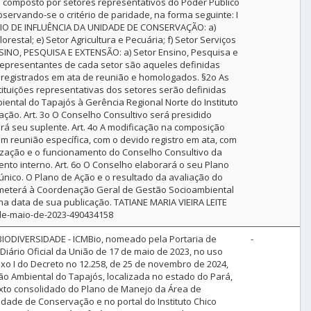
 composto por setores representativos do Poder Público
servando-se o critério de paridade, na forma seguinte: I
ÓRIO DE INFLUÊNCIA DA UNIDADE DE CONSERVAÇÃO: a)
restal; e) Setor Agricultura e Pecuária; f) Setor Serviços
 ENSINO, PESQUISA E EXTENSÃO: a) Setor Ensino, Pesquisa e
 representantes de cada setor são aqueles definidas
 registrados em ata de reunião e homologados. §2o As
tituições representativas dos setores serão definidas
ental do Tapajós à Gerência Regional Norte do Instituto
ção. Art. 3o O Conselho Consultivo será presidido
ará seu suplente. Art. 4o A modificação na composição
 reunião específica, com o devido registro em ata, com
ganização e o funcionamento do Conselho Consultivo da
nto interno. Art. 6o O Conselho elaborará o seu Plano
único. O Plano de Ação e o resultado da avaliação do
emeterá à Coordenação Geral de Gestão Socioambiental
na data de sua publicação. TATIANE MARIA VIEIRA LEITE
-de-maio-de-2023-490434158
DIVERSIDADE - ICMBio, nomeado pela Portaria de
-
 Diário Oficial da União de 17 de maio de 2023, no uso
nexo I do Decreto no 12.258, de 25 de novembro de 2024,
ão Ambiental do Tapajós, localizada no estado do Pará,
exto consolidado do Plano de Manejo da Área de
dade de Conservação e no portal do Instituto Chico