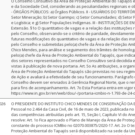
O Conselho Consultivo da Área de Proteção Ambiental do Tapajós é
e da Sociedade Civil, considerando as peculiaridades regionais e ob
- ÓRGÃOS PÚBLICOS: a) Órgãos Públicos. II - USUÁRIOS DO TERRIT
Setor Mineração; b) Setor Garimpo; c) Setor Comunidades; d) Setor Flo
e Logística; e g) Setor Populações Indígenas. III - INSTITUIÇÕES DE
Extensão. §1o O quantitativo de vagas e a relação das instituições
pelo Conselho, observando-se o critério de paridade, devidamente
futuras modificações do quantitativo de vagas e da relação das ins
pelo Conselho e submetidas pelo(a) chefe da Área de Proteção Ambi
Chico Mendes, para análise e seguimento dos trâmites de homologa
pelo(a) chefe da Área de Proteção Ambiental do Tapajós, que indic
dos setores representados no Conselho Consultivo será decidida em
vistas à publicação de nova portaria. Art. 5o As atribuições, a or
Área de Proteção Ambiental do Tapajós são previstas no seu regime
de Ação e avaliará a efetividade de seu funcionamento. Parágrafo 
Conselho devem ser enviados à Gerência Regional Norte, que o r
para fins de acompanhamento. Art. 7o Esta Portaria entra em vigor 
https://www.in.gov.br/en/web/dou/-/portaria-icmbio-n-1.793-de-24
026
O PRESIDENTE DO INSTITUTO CHICO MENDES DE CONSERVAÇÃO DA BIO
Pessoal no 2.464 da Casa Civil, de 16 de maio de 2023, publicada no
das competências atribuídas pelo art. 15, Seção I, Capítulo VI do A
resolve: Art. 1o Fica aprovado o Plano de Manejo da Área de Proteç
constante do processo ICMBio no 02070.003875/2020-17. Art. 2o O t
Proteção Ambiental do Tapajós será disponibilizado na sede da Uni