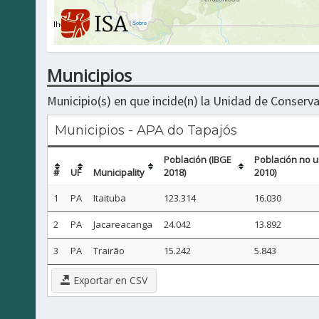
|
Sobre
Municipios
Municipio(s) en que incide(n) la Unidad de Conserva
Municipios - APA do Tapajós
Población (IBGE
Población no u
#
UF
Municipality
2018)
2010)
1
PA
Itaituba
123.314
16.030
2
PA
Jacareacanga
24.042
13.892
3
PA
Trairão
15.242
5.843
Exportar en CSV