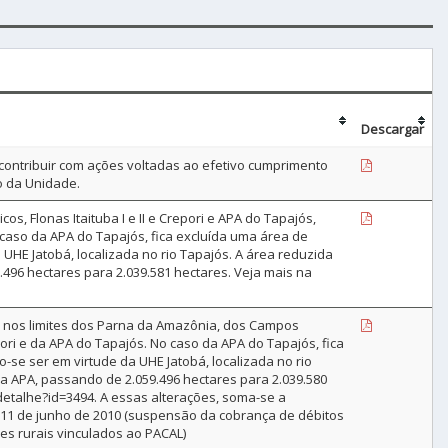
Descargar
 contribuir com ações voltadas ao efetivo cumprimento
o da Unidade.
, Flonas Itaituba I e II e Crepori e APA do Tapajós,
aso da APA do Tapajós, fica excluída uma área de
HE Jatobá, localizada no rio Tapajós. A área reduzida
96 hectares para 2.039.581 hectares. Veja mais na
s nos limites dos Parna da Amazônia, dos Campos
epori e da APA do Tapajós. No caso da APA do Tapajós, fica
se ser em virtude da UHE Jatobá, localizada no rio
 APA, passando de 2.059.496 hectares para 2.039.580
detalhe?id=3494. A essas alterações, soma-se a
e 11 de junho de 2010 (suspensão da cobrança de débitos
es rurais vinculados ao PACAL)