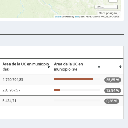
100 km
Sem posição...
Leaflet
| Powered by
Esri
|
Esri, HERE, Garmin, FAO, NOAA, USGS
Área de la UC en municipio
Área de la UC en
(ha)
municipio (%)
1.760.794,83
85,85 %
283.967,57
13,84 %
5.434,71
0,26 %