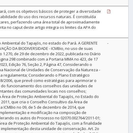
ará, com os objetivos básicos de proteger a diversidade
abilidade do uso dos recursos naturais. É constituída
ectares, perfazendo uma área total de aproximadamente
rita no caput deste artigo integra os limites da APA do
o Ambiental do Tapajós, no estado do Pará. A GERENTE
-
AÇÃO DA BIODIVERSIDADE - ICMBio, no uso de suas
no 1.270, de 29 de dezembro de 2022, publicada no Diário
Página 298 combinado com a Portaria MMA no 423, de 17
l 2023, Edição 76, Seção 2, Página 47, Considerando o
stema Nacional de Unidades de Conservação da Natureza -
 a regulamenta; Considerando o Plano Estratégico
758/2006, que prevê como estratégias para aprimorar o
o do funcionamento dos conselhos das unidades de
entantes das comunidades locais nos conselhos;
 a Área de Proteção Ambiental do Tapajós, no Estado do
2011, que cria o Conselho Consultivo da Área de
a ICMBio no 09, de 5 de dezembro de 2014, que
, implementação e modificação na composição de
erando os autos do Processo no 02070.002764/2011-01;
 Área de Proteção Ambiental do Tapajós, com a finalidade
 e implementação desta unidade de conservação. Art. 2o