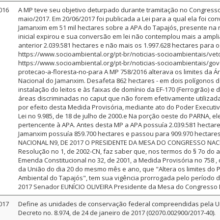
016
A MP teve seu objetivo deturpado durante tramitação no Congress
maio/2017. Em 20/06/2017 foi publicada a Lei para a qual ela foi co
Jamanxim em 51 mil hectares sobre a APA do Tapajós, presente na 
inicial expirou e sua conversão em lei não contemplou mais a ampl
anterior 2.039.581 hectares e não mais os 1.997.628 hectares para o
https://www.socioambiental.org/pt-br/noticias-socioambientais/ve
https://www.socioambiental.org/pt-br/noticias-socioambientais/go
protecao-a-floresta-no-para A MP 758/2016 alterava os limites da 
Nacional do Jamanxim. Desafeta 862 hectares - em dois polígonos d
instalação do leitos e às faixas de domínio da EF-170 (Ferrogrão) e 
áreas discriminadas no caput que não forem efetivamente utiliza
por efeito desta Medida Provisória, mediante ato do Poder Executiv
Lei no 9.985, de 18 de julho de 2000.e Na porção oeste do PARNA, e
pertencente à APA. Antes desta MP a APA possuía 2.039.581 hectar
Jamanxim possuía 859.700 hectares e passou para 909.970 hect
NACIONAL N9, DE 2017 O PRESIDENTE DA MESA DO CONGRESSO NACION
Resolução no 1, de 2002-CN, faz saber que, nos termos do § 7o do a
Emenda Constitucional no 32, de 2001, a Medida Provisória no 758 , 
da União do dia 20 do mesmo mês e ano, que "Altera os limites do
Ambiental do Tapajós", tem sua vigência prorrogada pelo período 
2017 Senador EUNÍCIO OLIVEIRA Presidente da Mesa do Congresso 
017
Define as unidades de conservação federal compreendidas pela Un
Decreto no. 8.974, de 24 de janeiro de 2017 (02070.002900/2017-40).