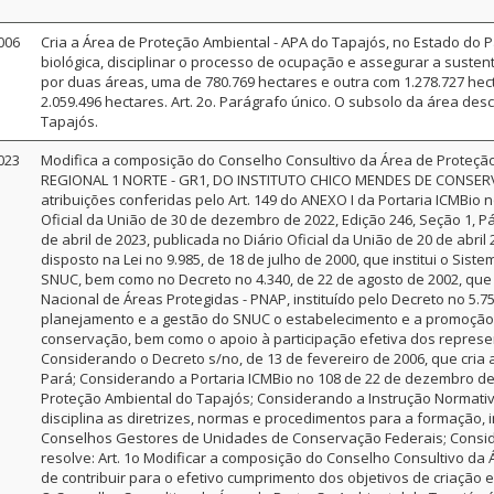
006
Cria a Área de Proteção Ambiental - APA do Tapajós, no Estado do P
biológica, disciplinar o processo de ocupação e assegurar a sustent
por duas áreas, uma de 780.769 hectares e outra com 1.278.727 h
2.059.496 hectares. Art. 2o. Parágrafo único. O subsolo da área desc
Tapajós.
023
Modifica a composição do Conselho Consultivo da Área de Proteçã
REGIONAL 1 NORTE - GR1, DO INSTITUTO CHICO MENDES DE CONSERV
atribuições conferidas pelo Art. 149 do ANEXO I da Portaria ICMBio 
Oficial da União de 30 de dezembro de 2022, Edição 246, Seção 1, 
de abril de 2023, publicada no Diário Oficial da União de 20 de abri
disposto na Lei no 9.985, de 18 de julho de 2000, que institui o Si
SNUC, bem como no Decreto no 4.340, de 22 de agosto de 2002, que
Nacional de Áreas Protegidas - PNAP, instituído pelo Decreto no 5.
planejamento e a gestão do SNUC o estabelecimento e a promoçã
conservação, bem como o apoio à participação efetiva dos repres
Considerando o Decreto s/no, de 13 de fevereiro de 2006, que cria
Pará; Considerando a Portaria ICMBio no 108 de 22 de dezembro de 
Proteção Ambiental do Tapajós; Considerando a Instrução Normativ
disciplina as diretrizes, normas e procedimentos para a formação
Conselhos Gestores de Unidades de Conservação Federais; Consid
resolve: Art. 1o Modificar a composição do Conselho Consultivo da
de contribuir para o efetivo cumprimento dos objetivos de criação