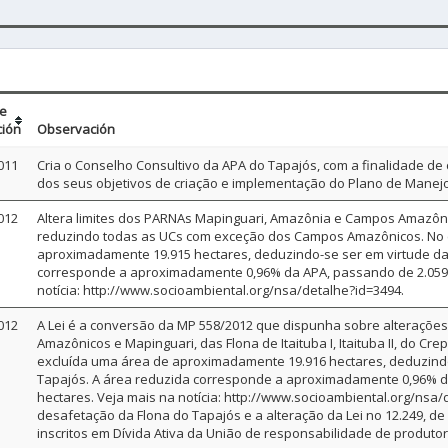
de
ción
Observación
011
Cria o Conselho Consultivo da APA do Tapajós, com a finalidade de
dos seus objetivos de criação e implementação do Plano de Manej
012
Altera limites dos PARNAs Mapinguari, Amazônia e Campos Amazônicos
reduzindo todas as UCs com exceção dos Campos Amazônicos. No c
aproximadamente 19.915 hectares, deduzindo-se ser em virtude da U
corresponde a aproximadamente 0,96% da APA, passando de 2.059.4
notícia: http://www.socioambiental.org/nsa/detalhe?id=3494.
012
A Lei é a conversão da MP 558/2012 que dispunha sobre alteraçõe
Amazônicos e Mapinguari, das Flona de Itaituba I, Itaituba II, do Cr
excluída uma área de aproximadamente 19.916 hectares, deduzindo-
Tapajós. A área reduzida corresponde a aproximadamente 0,96% da
hectares. Veja mais na notícia: http://www.socioambiental.org/nsa/
desafetação da Flona do Tapajós e a alteração da Lei no 12.249, d
inscritos em Dívida Ativa da União de responsabilidade de produtor