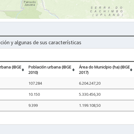
ción y algunas de sus características
rbana (IBGE
Población urbana (IBGE
Área do Município (ha) (IBGE
2010)
2017)
107.284
6.204.247,20
10.150
5.330.456,30
9.399
1.199.108,50