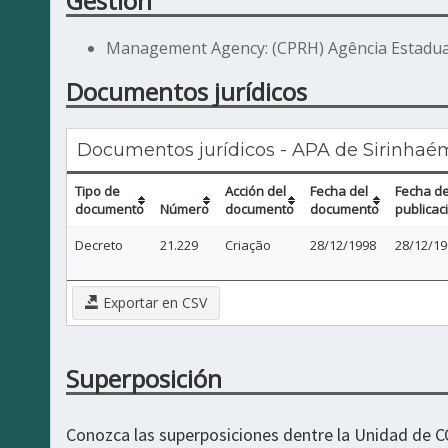
Gestión
Management Agency: (CPRH) Agência Estadua
Documentos jurídicos
Documentos jurídicos - APA de Sirinhaé
Tipo de
Acción del
Fecha del
Fecha d
documento
Número
documento
documento
publicac
Decreto
21.229
Criação
28/12/1998
28/12/19
Exportar en CSV
Superposición
Conozca las superposiciones dentre la Unidad de 