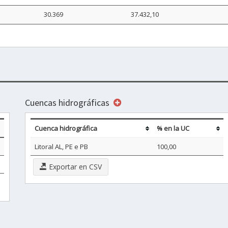
30.369
37.432,10
Cuencas hidrográficas
Cuenca hidrográfica
% en la UC
Litoral AL, PE e PB
100,00
Exportar en CSV