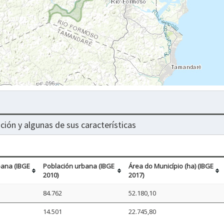
ción y algunas de sus características
bana (IBGE
Población urbana (IBGE
Área do Município (ha) (IBGE
2010)
2017)
84.762
52.180,10
14.501
22.745,80