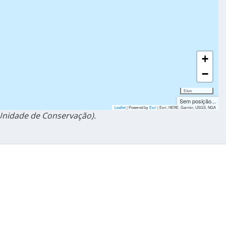
+
−
5 km
Sem posição...
Leaflet
| Powered by
Esri
|
Esri, HERE, Garmin, USGS, NGA
nidade de Conservação).