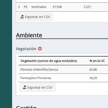
3
PE
Sirinhaém
37.596
7.227
Exportar en CSV
Ambiente
Vegetación
Vegetación (cursos de agua excluidos)
% en la UC
Floresta Ombrófila Densa
63,80
Formações Pioneiras
36,20
Exportar en CSV