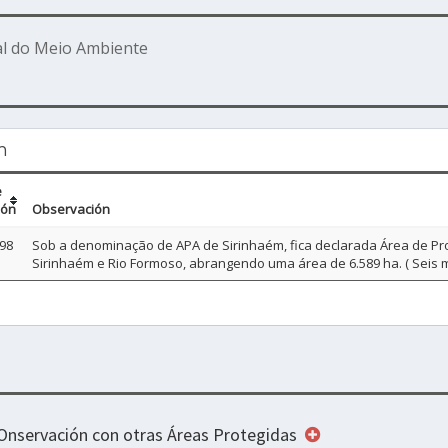
l do Meio Ambiente
m
e
ión
Observación
98
Sob a denominação de APA de Sirinhaém, fica declarada Área de Pro
Sirinhaém e Rio Formoso, abrangendo uma área de 6.589 ha. ( Seis mi
COnservación con otras Áreas Protegidas