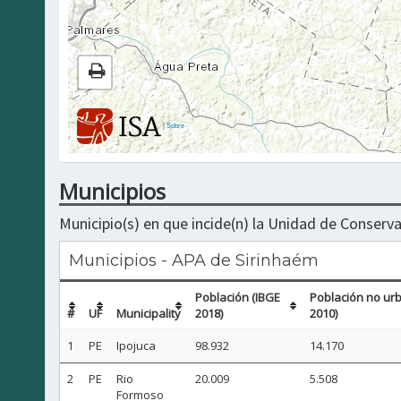
|
Sobre
Municipios
Municipio(s) en que incide(n) la Unidad de Conserva
Municipios - APA de Sirinhaém
Población (IBGE
Población no ur
#
UF
Municipality
2018)
2010)
1
PE
Ipojuca
98.932
14.170
2
PE
Rio
20.009
5.508
Formoso