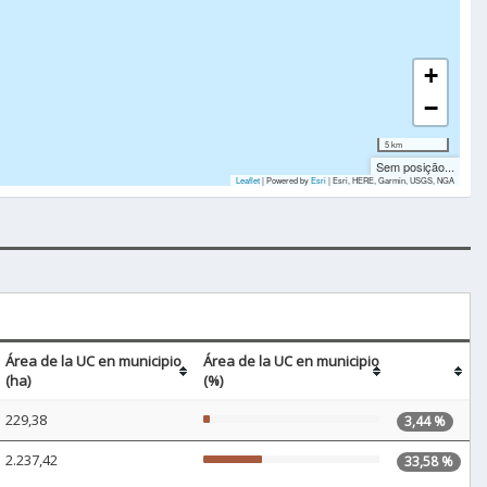
+
−
5 km
Sem posição...
Leaflet
| Powered by
Esri
|
Esri, HERE, Garmin, USGS, NGA
Área de la UC en municipio
Área de la UC en municipio
(ha)
(%)
229,38
3,44 %
2.237,42
33,58 %