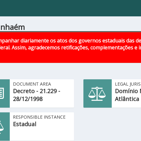
rinhaém
panhar diariamente os atos dos governos estaduais das d
eral. Assim, agradecemos retificações, complementações e
DOCUMENT AREA
LEGAL JURI
Decreto - 21.229 -
Domínio 
28/12/1998
Atlântica
RESPONSIBLE INSTANCE
Estadual