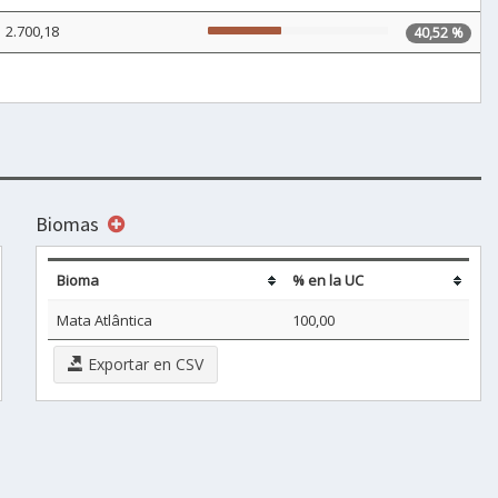
2.700,18
40,52 %
Biomas
Bioma
% en la UC
Mata Atlântica
100,00
Exportar en CSV