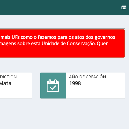
emais UFs como o fazemos para os atos dos governos
 imagens sobre esta Unidade de Conservação. Quer
SDICTION
AÑO DE CREACIÓN
Mata
1998