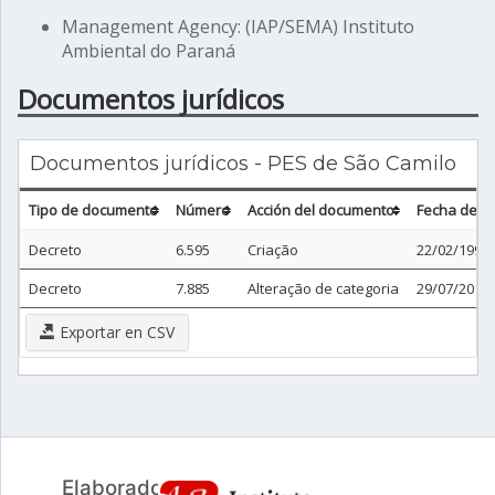
Management Agency: (IAP/SEMA) Instituto
Ambiental do Paraná
Documentos jurídicos
Documentos jurídicos - PES de São Camilo
Tipo de documento
Número
Acción del documento
Fecha del 
Decreto
6.595
Criação
22/02/1990
Decreto
7.885
Alteração de categoria
29/07/2010
Exportar en CSV