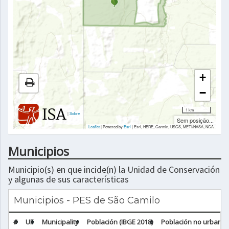
+
−
1 km
|
Sobre
Sem posição...
Leaflet
| Powered by
Esri
|
Esri, HERE, Garmin, USGS, METI/NASA, NGA
Municipios
Municipio(s) en que incide(n) la Unidad de Conservación
y algunas de sus características
Municipios - PES de São Camilo
#
UF
Municipality
Población (IBGE 2018)
Población no urbana (