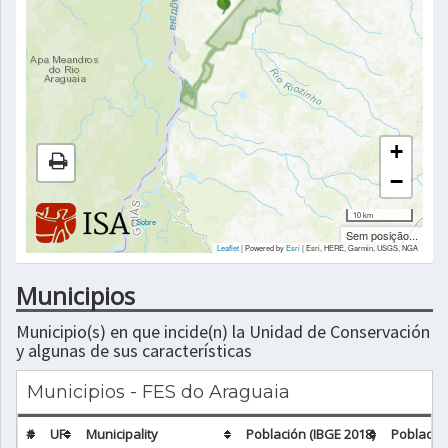
+
−
10 km
|
Sobre
Sem posição...
Leaflet
| Powered by
Esri
|
Esri, HERE, Garmin, USGS, NGA
Municipios
Municipio(s) en que incide(n) la Unidad de Conservación
y algunas de sus características
Municipios - FES do Araguaia
#
UF
Municipality
Población (IBGE 2018)
Población