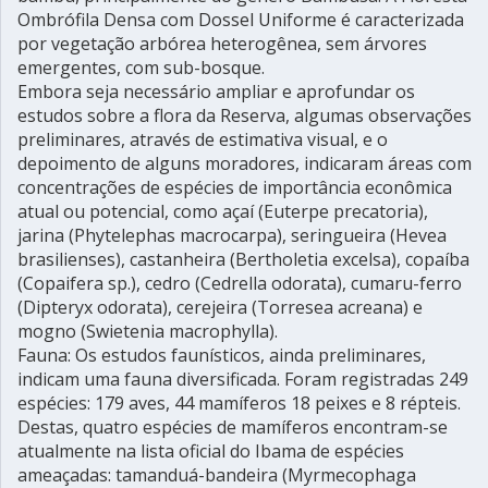
Ombrófila Densa com Dossel Uniforme é caracterizada
por vegetação arbórea heterogênea, sem árvores
emergentes, com sub-bosque.
Embora seja necessário ampliar e aprofundar os
estudos sobre a flora da Reserva, algumas observações
preliminares, através de estimativa visual, e o
depoimento de alguns moradores, indicaram áreas com
concentrações de espécies de importância econômica
atual ou potencial, como açaí (Euterpe precatoria),
jarina (Phytelephas macrocarpa), seringueira (Hevea
brasilienses), castanheira (Bertholetia excelsa), copaíba
(Copaifera sp.), cedro (Cedrella odorata), cumaru-ferro
(Dipteryx odorata), cerejeira (Torresea acreana) e
mogno (Swietenia macrophylla).
Fauna: Os estudos faunísticos, ainda preliminares,
indicam uma fauna diversificada. Foram registradas 249
espécies: 179 aves, 44 mamíferos 18 peixes e 8 répteis.
Destas, quatro espécies de mamíferos encontram-se
atualmente na lista oficial do Ibama de espécies
ameaçadas: tamanduá-bandeira (Myrmecophaga