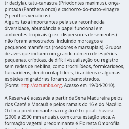
tridactyla), tatu-canastra (Priodontes maximus), onça-
pintada (Panthera onca) e cachorro-do-mato-vinagre
(Speothos venaticus).
Alguns taxa importantes pela sua reconhecida
diversidade, abundância e papel funcional em
ambientes tropicais (p.ex.: dispersores de sementes)
não foram amostrados, incluindo morcegos e
pequenos mamíferos (roedores e marsupiais). Grupos
de aves que incluem um grande número de espécies
pequenas, crípticas, de difícil visualização ou registro
sem redes de neblina, como trochilídeos, formicarídeos,
furnarídeos, dendrocolaptídeos, tiranídeos e algumas
espécies migratórias foram subamostrados.
(Fonte:
http://cazumba.org
. Acesso em: 19/04/2010).
A Reserva é acessada a partir de Sena Madureira pelos
rios Caeté e Macauã e pelos ramais do 16 e do Nacélio.
O clima predominante na região é tropical chuvoso
(2000 a 2500 mm anuais), com curta estação seca. A
formação vegetal predominante é Floresta Ombrófila