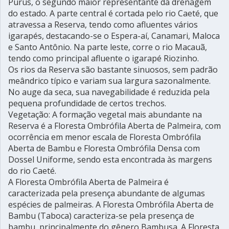
Purus, o segundo maior representante da drenagem
do estado. A parte central é cortada pelo rio Caeté, que
atravessa a Reserva, tendo como afluentes vários
igarapés, destacando-se o Espera-aí, Canamari, Maloca
e Santo Antônio. Na parte leste, corre o rio Macauã,
tendo como principal afluente o igarapé Riozinho.
Os rios da Reserva são bastante sinuosos, sem padrão
meândrico típico e variam sua largura sazonalmente.
No auge da seca, sua navegabilidade é reduzida pela
pequena profundidade de certos trechos.
Vegetação: A formação vegetal mais abundante na
Reserva é a Floresta Ombrófila Aberta de Palmeira, com
ocorrência em menor escala de Floresta Ombrófila
Aberta de Bambu e Floresta Ombrófila Densa com
Dossel Uniforme, sendo esta encontrada às margens
do rio Caeté.
A Floresta Ombrófila Aberta de Palmeira é
caracterizada pela presença abundante de algumas
espécies de palmeiras. A Floresta Ombrófila Aberta de
Bambu (Taboca) caracteriza-se pela presença de
bambu, principalmente do gênero Bambusa. A Floresta