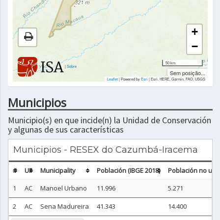
+
−
50 km
|
Sobre
Sem posição...
Leaflet
| Powered by
Esri
|
Esri, HERE, Garmin, FAO, USGS
Municipios
Municipio(s) en que incide(n) la Unidad de Conservación
y algunas de sus características
Municipios - RESEX do Cazumbá-Iracema
#
UF
Municipality
Población (IBGE 2018)
Población no urb
1
AC
Manoel Urbano
11.996
5.271
2
AC
Sena Madureira
41.343
14.400