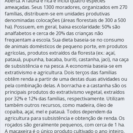
Aberta. A fauna é rica e inclui quatro espécies
ameaçadas. Seus 1300 moradores, organizados em 270
famílias, distribuem-se em unidades produtivas
denominadas colocações (áreas florestais de 300 a 500
ha). Possuem, em geral, baixa escolaridade: 50% são
analfabetos e cerca de 20% das crianças não
freqüentam a escola. Sua dieta baseia-se no consumo
de animais domésticos de pequeno porte, em produtos
agrícolas, produtos extraídos da floresta (ex.: açaí,
patauá, pupunha, bacaba, buriti, castanha, jaci), na caça
de subsistência e na pesca. A economia baseia-se em
extrativismo e agricultura. Dois terços das famílias
obtêm renda a partir de uma destas duas atividades ou
pela combinação delas. A borracha e a castanha são os
principais produtos do extrativismo vegetal, extraídos
por 32% e 12% das famílias, respectivamente. Utilizam
também outros recursos, como madeira, óleo de
copaíba, açaí, mel e patauá. Todos dependem da
agricultura para subsistência e obtenção de renda. Os
roçados são geralmente pequenos, com cerca de 1 ha.
A macaxeira é o único produto cultivado o ano inteiro,