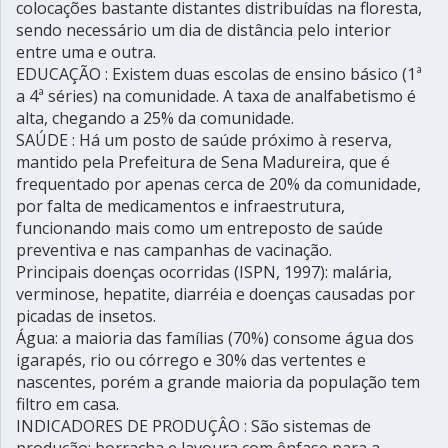
colocações bastante distantes distribuídas na floresta,
sendo necessário um dia de distância pelo interior
entre uma e outra.
EDUCAÇÃO : Existem duas escolas de ensino básico (1ª
a 4ª séries) na comunidade. A taxa de analfabetismo é
alta, chegando a 25% da comunidade.
SAÚDE : Há um posto de saúde próximo à reserva,
mantido pela Prefeitura de Sena Madureira, que é
frequentado por apenas cerca de 20% da comunidade,
por falta de medicamentos e infraestrutura,
funcionando mais como um entreposto de saúde
preventiva e nas campanhas de vacinação.
Principais doenças ocorridas (ISPN, 1997): malária,
verminose, hepatite, diarréia e doenças causadas por
picadas de insetos.
Água: a maioria das famílias (70%) consome água dos
igarapés, rio ou córrego e 30% das vertentes e
nascentes, porém a grande maioria da população tem
filtro em casa.
INDICADORES DE PRODUÇÂO : São sistemas de
produção: borracha e lavoura com ênfase para a