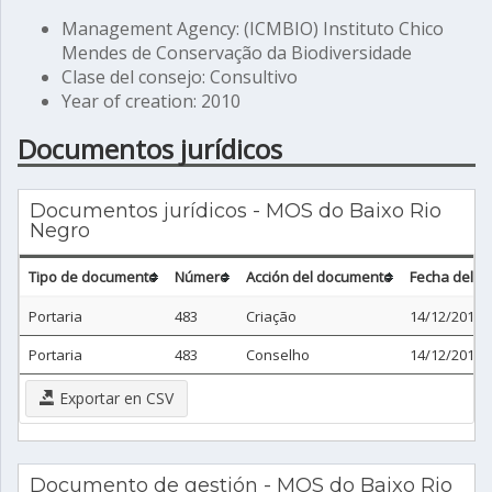
Management Agency: (ICMBIO) Instituto Chico
Mendes de Conservação da Biodiversidade
Clase del consejo: Consultivo
Year of creation: 2010
Documentos jurídicos
Documentos jurídicos - MOS do Baixo Rio
Negro
Tipo de documento
Número
Acción del documento
Fecha del 
Portaria
483
Criação
14/12/2010
Portaria
483
Conselho
14/12/2010
Exportar en CSV
Documento de gestión - MOS do Baixo Rio