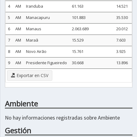
4
AM
Iranduba
61.163
14.521
5
AM
Manacapuru
101.883
35.530
6
AM
Manaus
2.063.689
20.012
7
AM
Maraã
15.529
7.603
8
AM
Novo Airão
15.761
3.925
9
AM
Presidente Figueiredo
30.668
13.896
Exportar en CSV
Ambiente
No hay informaciones registradas sobre Ambiente
Gestión