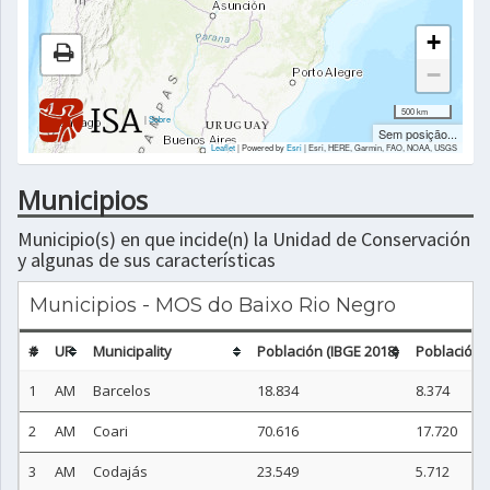
+
−
500 km
|
Sobre
Sem posição...
Leaflet
| Powered by
Esri
|
Esri, HERE, Garmin, FAO, NOAA, USGS
Municipios
Municipio(s) en que incide(n) la Unidad de Conservación
y algunas de sus características
Municipios - MOS do Baixo Rio Negro
#
UF
Municipality
Población (IBGE 2018)
Población 
1
AM
Barcelos
18.834
8.374
2
AM
Coari
70.616
17.720
3
AM
Codajás
23.549
5.712