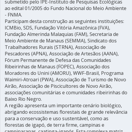
submetido pelo IPÊ-Instituto de Pesquisas Ecológicas
ao edital 01/2005 do Fundo Nacional do Meio Ambiente
- FNMA.
Participam desta construção as seguintes instituições:
ICMBio, SDS, Fundação Vitória Amazônica (FVA),
Fundação Almerinda Malaquias (FAM), Secretaria de
Meio Ambiente de Manaus (SEMMA), Sindicato dos
Trabalhadores Rurais (STRNA), Associação de
Pescadores (APNA), Associação de Artesãos (AANA),
Fórum Permanente de Defesa das Comunidades
Ribeirinhas de Manaus (FOPEC), Associação dos
Moradores do Unini (AMORU), WWF-Brasil, Programa
Waimiri-Atroari (PWA), Associação de Turismo de Novo
Airão, Associação de Piscicultores de Novo Airão,
associações comunitárias e comunidades ribeirinhas do
Baixo Rio Negro.
A região apresenta um importante cenário biológico,
abrigando ecossistemas florestais de grande relevância
para a conservação e uso sustentável, como as
florestas de igapó, de terra firme, campinas e
campinaranas, caatinga-igapós. Esta complexa matriz