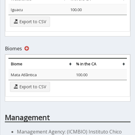
Iguacu
100.00
Export to CSV
Biomes
Biome
% in the CA
Mata Atlântica
100.00
Export to CSV
Management
Management Agency: (ICMBIO) Instituto Chico