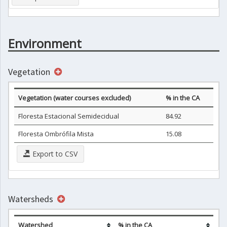
Environment
Vegetation
Vegetation (water courses excluded)
% in the CA
Floresta Estacional Semidecidual
84.92
Floresta Ombrófila Mista
15.08
Export to CSV
Watersheds
Watershed
% in the CA