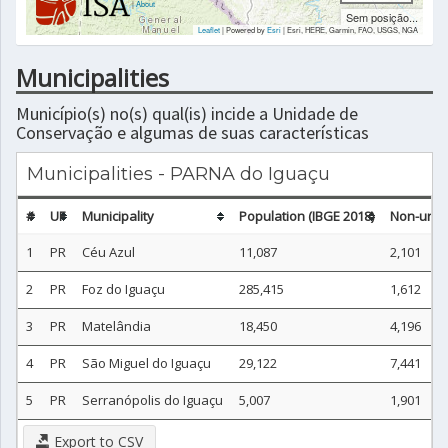
|
About
Sem posição...
Leaflet
| Powered by
Esri
|
Esri, HERE, Garmin, FAO, USGS, NGA
Municipalities
Município(s) no(s) qual(is) incide a Unidade de
Conservação e algumas de suas características
Municipalities - PARNA do Iguaçu
#
UF
Municipality
Population (IBGE 2018)
Non-urban
1
PR
Céu Azul
11,087
2,101
2
PR
Foz do Iguaçu
285,415
1,612
3
PR
Matelândia
18,450
4,196
4
PR
São Miguel do Iguaçu
29,122
7,441
5
PR
Serranópolis do Iguaçu
5,007
1,901
Export to CSV