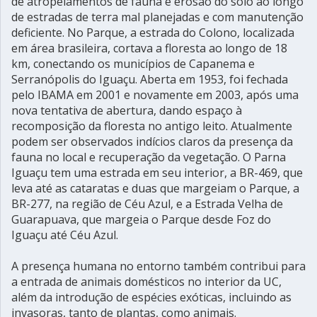
de atropelamentos de fauna e erosão do solo ao longo
de estradas de terra mal planejadas e com manutenção
deficiente. No Parque, a estrada do Colono, localizada
em área brasileira, cortava a floresta ao longo de 18
km, conectando os municípios de Capanema e
Serranópolis do Iguaçu. Aberta em 1953, foi fechada
pelo IBAMA em 2001 e novamente em 2003, após uma
nova tentativa de abertura, dando espaço à
recomposição da floresta no antigo leito. Atualmente
podem ser observados indícios claros da presença da
fauna no local e recuperação da vegetação. O Parna
Iguaçu tem uma estrada em seu interior, a BR-469, que
leva até as cataratas e duas que margeiam o Parque, a
BR-277, na região de Céu Azul, e a Estrada Velha de
Guarapuava, que margeia o Parque desde Foz do
Iguaçu até Céu Azul.
A presença humana no entorno também contribui para
a entrada de animais domésticos no interior da UC,
além da introdução de espécies exóticas, incluindo as
invasoras, tanto de plantas, como animais.