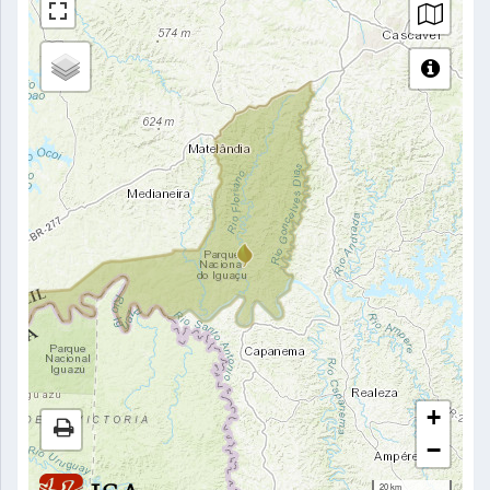
+
−
20 km