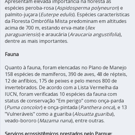
Apresentam elevada importância na floresta as
espécies peroba-rosa (
Aspidosperma polyneuron
) e
palmito-juçara (
Euterpe edulis
). Espécies características
da Floresta Ombrófila Mista predominam em altitudes
acima de 700 m, estando erva-mate (
Ilex
paraguariensis
) e araucária (
Araucaria angustifolia
),
dentre as mais importantes.
Fauna
Quanto à fauna, foram elencadas no Plano de Manejo
158 espécies de mamíferos, 390 de aves, 48 de répteis,
12 de anfíbios, 175 de peixes e pelo menos 800 de
invertebrados. De acordo com a Lista Vermelha da
IUCN, foram verificadas 10 espécies da fauna com
status de conservação "Em perigo" como onça-parda
(
Puma concolor
) e onça-pintada (
Panthera onca
), e 13
"Vulneráveis" como a guariba (
Alouatta guariba
),
veado-bororo (
Mazama nana
), entre outras.
Serviços ecossistêmicos prestados pelo Parque: