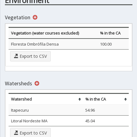
Environment
Vegetation
Vegetation (water courses excluded)
% in the CA
Floresta Ombrófila Densa
100.00
Export to CSV
Watersheds
Watershed
% in the CA
Itapecuru
54.96
Litoral Nordeste MA
45.04
Export to CSV