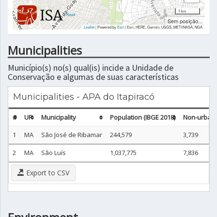
1 km
|
About
Sem posição...
Leaflet
| Powered by
Esri
|
Esri, HERE, Garmin, USGS, METI/NASA, NGA
Municipalities
Município(s) no(s) qual(is) incide a Unidade de
Conservação e algumas de suas características
Municipalities - APA do Itapiracó
#
UF
Municipality
Population (IBGE 2018)
Non-urban 
1
MA
São José de Ribamar
244,579
3,739
2
MA
São Luís
1,037,775
7,836
Export to CSV