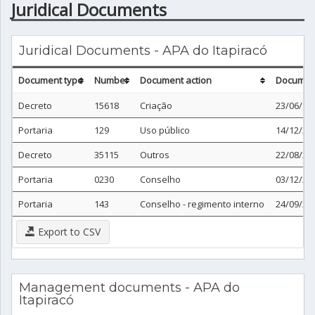
Juridical Documents
Juridical Documents - APA do Itapiracó
Document type
Number
Document action
Documen
Decreto
15618
Criação
23/06/19
Portaria
129
Uso público
14/12/20
Decreto
35115
Outros
22/08/20
Portaria
0230
Conselho
03/12/20
Portaria
143
Conselho - regimento interno
24/09/20
Export to CSV
Management documents - APA do
Itapiracó