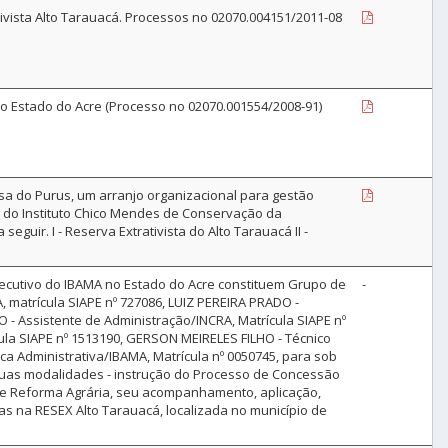
ivista Alto Tarauacá. Processos no 02070.004151/2011-08
no Estado do Acre (Processo no 02070.001554/2008-91)
osa do Purus, um arranjo organizacional para gestão
o do Instituto Chico Mendes de Conservação da
eguir. I - Reserva Extrativista do Alto Tarauacá II -
xecutivo do IBAMA no Estado do Acre constituem Grupo de
-
 matrícula SIAPE nº 727086, LUIZ PEREIRA PRADO -
 - Assistente de Administração/INCRA, Matrícula SIAPE nº
cula SIAPE nº 1513190, GERSON MEIRELES FILHO - Técnico
ca Administrativa/IBAMA, Matrícula nº 0050745, para sob
 suas modalidades - instrução do Processo de Concessão
de Reforma Agrária, seu acompanhamento, aplicação,
s na RESEX Alto Tarauacá, localizada no município de