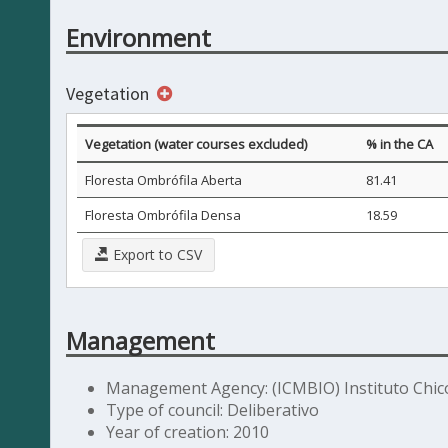
Environment
Vegetation
Vegetation (water courses excluded)
% in the CA
Floresta Ombrófila Aberta
81.41
Floresta Ombrófila Densa
18.59
Export to CSV
Management
Management Agency: (ICMBIO) Instituto Chic
Type of council: Deliberativo
Year of creation: 2010