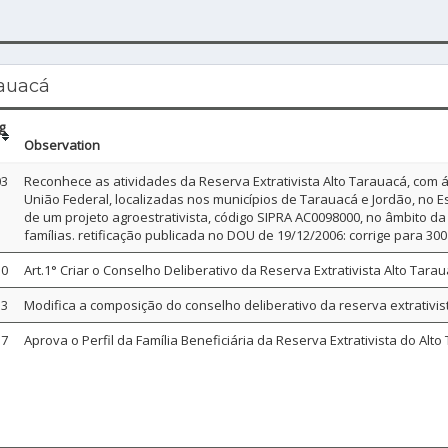
rauacá
g
Observation
03
Reconhece as atividades da Reserva Extrativista Alto Tarauacá, com 
União Federal, localizadas nos municípios de Tarauacá e Jordão, no 
de um projeto agroestrativista, código SIPRA AC0098000, no âmbito d
famílias. retificação publicada no DOU de 19/12/2006: corrige para 300 
10
Art.1° Criar o Conselho Deliberativo da Reserva Extrativista Alto Tara
13
Modifica a composição do conselho deliberativo da reserva extrativist
17
Aprova o Perfil da Família Beneficiária da Reserva Extrativista do Al