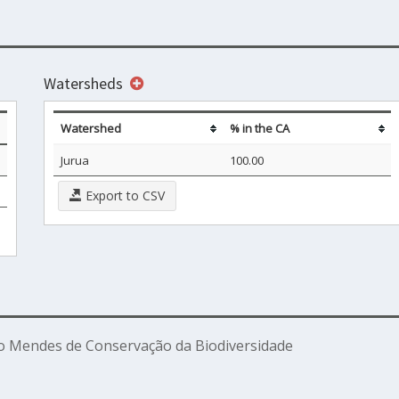
Watersheds
Watershed
% in the CA
Jurua
100.00
Export to CSV
o Mendes de Conservação da Biodiversidade