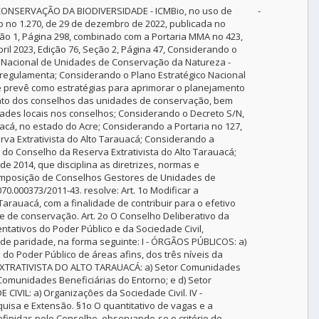
ONSERVAÇÃO DA BIODIVERSIDADE - ICMBio, no uso de
-
io no 1.270, de 29 de dezembro de 2022, publicada no
ção 1, Página 298, combinado com a Portaria MMA no 423,
bril 2023, Edição 76, Seção 2, Página 47, Considerando o
ema Nacional de Unidades de Conservação da Natureza -
 regulamenta; Considerando o Plano Estratégico Nacional
que prevê como estratégias para aprimorar o planejamento
nto dos conselhos das unidades de conservação, bem
ades locais nos conselhos; Considerando o Decreto S/N,
uacá, no estado do Acre; Considerando a Portaria no 127,
rva Extrativista do Alto Tarauacá; Considerando a
 do Conselho da Reserva Extrativista do Alto Tarauacá;
 2014, que disciplina as diretrizes, normas e
omposição de Conselhos Gestores de Unidades de
.000373/2011-43. resolve: Art. 1o Modificar a
arauacá, com a finalidade de contribuir para o efetivo
 de conservação. Art. 2o O Conselho Deliberativo da
ntativos do Poder Público e da Sociedade Civil,
 de paridade, na forma seguinte: I - ÓRGÃOS PÚBLICOS: a)
do Poder Público de áreas afins, dos três níveis da
 EXTRATIVISTA DO ALTO TARAUACÁ: a) Setor Comunidades
r Comunidades Beneficiárias do Entorno; e d) Setor
IVIL: a) Organizações da Sociedade Civil. IV -
uisa e Extensão. §1o O quantitativo de vagas e a
efinidas pelo Conselho, observando-se o critério de