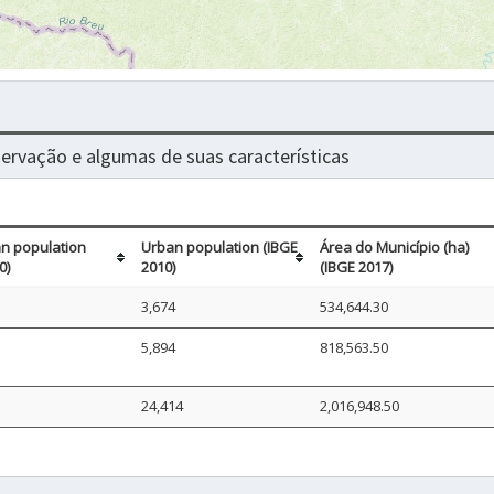
nservação e algumas de suas características
n population
Urban population (IBGE
Área do Município (ha)
0)
2010)
(IBGE 2017)
3,674
534,644.30
5,894
818,563.50
24,414
2,016,948.50