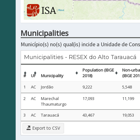
|
About
Municipalities
Município(s) no(s) qual(is) incide a Unidade de Co
Municipalities - RESEX do Alto Tarauacá
Population (IBGE
Non-urba
#
UF
Municipality
2018)
(IBGE 201
1
AC
Jordão
9,222
5,548
2
AC
Marechal
17,093
11,199
Thaumaturgo
3
AC
Tarauacá
43,467
19,053
Export to CSV