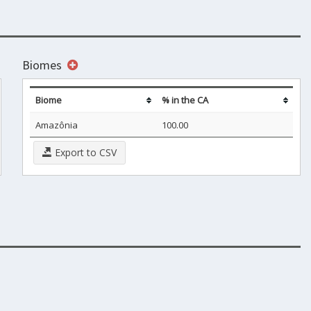
Biomes
Biome
% in the CA
Amazônia
100.00
Export to CSV