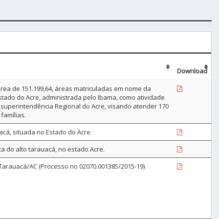
Download
área de 151.199,64, áreas matriculadas em nome da
Estado do Acre, administrada pelo Ibama, como atividade
a superintendência Regional do Acre, visando atender 170
famílias.
uacá, situada no Estado do Acre.
a do alto tarauacá, no estado Acre.
to Tarauacá/AC (Processo no 02070.001385/2015-19)