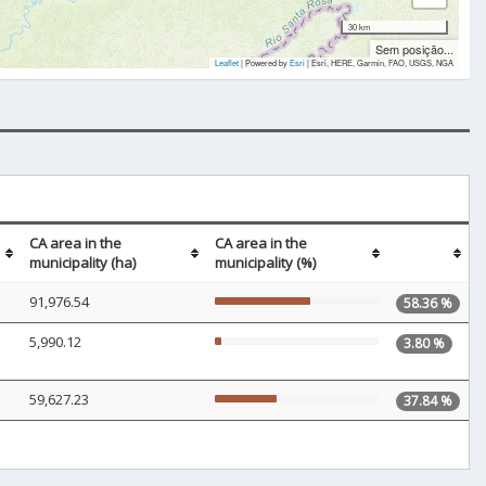
30 km
Sem posição...
Leaflet
| Powered by
Esri
|
Esri, HERE, Garmin, FAO, USGS, NGA
CA area in the
CA area in the
municipality (ha)
municipality (%)
91,976.54
58.36 %
5,990.12
3.80 %
59,627.23
37.84 %