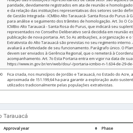
paridade, devidamente registrados em ata de reunião e homologados.
e da relação das instituições representativas dos setores serão def
de Gestão Integrada - ICMBio Alto Tarauacá- Santa Rosa do Purus à G
para análise e seguimento dos trâmites de homologação. Art. 3o O Co
ICMBio Alto Tarauacá - Santa Rosa do Purus, que indicará seu suplent
representados no Conselho Deliberativo será decidida em reunião esp
publicação de nova portaria. Art. 5o As atribuições, a organização e
Extrativista do Alto Tarauacá são previstas no seu regimento interno.
avaliará a efetividade de seu funcionamento. Parágrafo único. O Pla
devem ser enviados à Gerência Regional, que o remeterá à Coordena
acompanhamento. Art. 7o Esta Portaria entra em vigor na data de sua
https://www.in.gov.br/en/web/dou/-/portaria-icmbio-n-1.634-de-29-de
00
Fica criada, nos municípios de Jordão e Tarauacá, no Estado do Acre, 
aproximada de 151.199,64 ha para garantir a exploração auto-susten
utilizados tradicionalmente pelas populações extrativistas.
o Tarauacá
Approval year
Phase