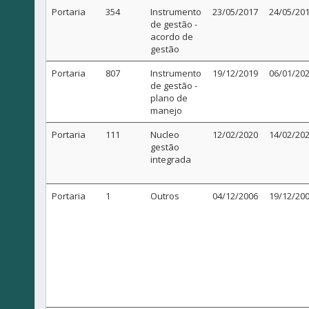
Portaria
354
Instrumento
23/05/2017
24/05/20
de gestão -
acordo de
gestão
Portaria
807
Instrumento
19/12/2019
06/01/20
de gestão -
plano de
manejo
Portaria
111
Nucleo
12/02/2020
14/02/20
gestão
integrada
Portaria
1
Outros
04/12/2006
19/12/20