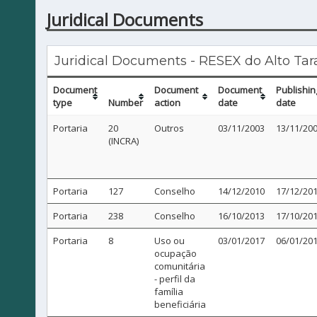
Juridical Documents
Juridical Documents - RESEX do Alto Ta
Document
Document
Document
Publishin
type
Number
action
date
date
Portaria
20
Outros
03/11/2003
13/11/20
(INCRA)
Portaria
127
Conselho
14/12/2010
17/12/20
Portaria
238
Conselho
16/10/2013
17/10/20
Portaria
8
Uso ou
03/01/2017
06/01/20
ocupação
comunitária
- perfil da
família
beneficiária