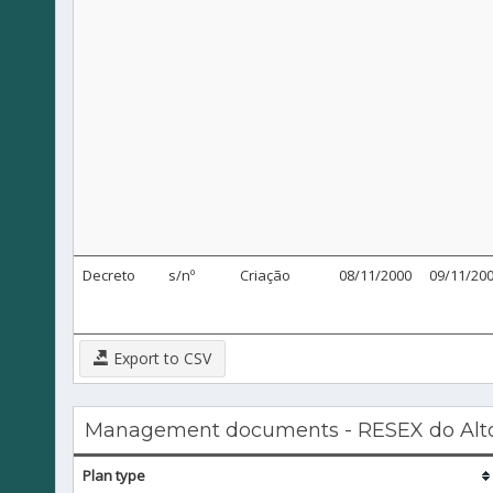
Decreto
s/nº
Criação
08/11/2000
09/11/20
Export to CSV
Management documents - RESEX do Alt
Plan type