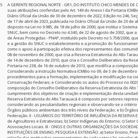
25
A GERENTE REGIONAL NORTE - GR1, DO INSTITUTO CHICO MENDES DE C
suas atribuições conferidas pelo Art. 149 do Anexo I da Portaria ICMB
Diário Oficial da União de 30 de dezembro de 2022, Edição no 246, Se
de 17 de abril de 2023, publicada no Diário Oficial da União de 20 de a
disposto na Lei no 9.985, de 18 de julho de 2000, que institui o Sist
SNUC, bem como no Decreto no 4.340, de 22 de agosto de 2002, que a
de Áreas Protegidas - PNAP, instituído pelo Decreto no 5.758/2006, 
e a gestão do SNUC o estabelecimento e a promoção do funcioname
como o apoio à participação efetiva dos representantes das comunid
08 de novembro de 2000, que cria a Reserva Extrativista do Alto Tara
de 14 de dezembro de 2010, que cria o Conselho Deliberativo da Rese
Portaria no 238, de 16 de outubro de 2013, que modifica a composição
Considerando a Instrução Normativa ICMBio no 09, de 5 de dezembro de
procedimentos para a formação, implementação e modificação na c
Conservação Federais; e Considerando os autos do Processo no 002070
composição do Conselho Deliberativo da Reserva Extrativista do Alto T
cumprimento dos objetivos de criação e implementação desta unidade
Reserva Extrativista do Alto Tarauacá é composto por setores represe
considerando as peculiaridades regionais e observando-se o critério
Órgãos públicos ambientais dos três níveis da Federação; e b) Órgãos 
Federação. II - USUÁRIOS DO TERRITÓRIO DE INFLUÊNCIA DA RESERVA
de Agricultores e Extrativistas; b) Setor Indígenas do Entorno; c) Seto
Associações Locais. III - ONGS E OUTRAS ORGANIZAÇÕES DA SOCIEDADE C
INSTITUIÇÕES DE ENSINO, PESQUISA E EXTENSÃO: a) Setor Ensino, Pesq
relação das instituições representantes de cada setor são aqueles d