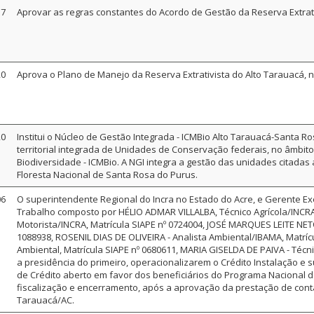
17
Aprovar as regras constantes do Acordo de Gestão da Reserva Extrat
20
Aprova o Plano de Manejo da Reserva Extrativista do Alto Tarauacá, 
20
Institui o Núcleo de Gestão Integrada - ICMBio Alto Tarauacá-Santa R
territorial integrada de Unidades de Conservação federais, no âmbit
Biodiversidade - ICMBio. A NGI integra a gestão das unidades citadas a s
Floresta Nacional de Santa Rosa do Purus.
06
O superintendente Regional do Incra no Estado do Acre, e Gerente E
Trabalho composto por HÉLIO ADMAR VILLALBA, Técnico Agrícola/INCRA,
Motorista/INCRA, Matrícula SIAPE nº 0724004, JOSÉ MARQUES LEITE NETO
1088938, ROSENIL DIAS DE OLIVEIRA - Analista Ambiental/IBAMA, Matrí
Ambiental, Matrícula SIAPE nº 0680611, MARIA GISELDA DE PAIVA - Técni
a presidência do primeiro, operacionalizarem o Crédito Instalação e
de Crédito aberto em favor dos beneficiários do Programa Nacional 
fiscalização e encerramento, após a aprovação da prestação de conta
Tarauacá/AC.