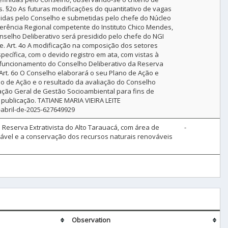
 §2o As futuras modificações do quantitativo de vagas
inidas pelo Conselho e submetidas pelo chefe do Núcleo
erência Regional competente do Instituto Chico Mendes,
nselho Deliberativo será presidido pelo chefe do NGI
e. Art. 4o A modificação na composição dos setores
ecífica, com o devido registro em ata, com vistas à
 o funcionamento do Conselho Deliberativo da Reserva
 Art. 6o O Conselho elaborará o seu Plano de Ação e
no de Ação e o resultado da avaliação do Conselho
ção Geral de Gestão Socioambiental para fins de
 publicação. TATIANE MARIA VIEIRA LEITE
-abril-de-2025-627649929
a Reserva Extrativista do Alto Tarauacá, com área de
-
tável e a conservação dos recursos naturais renováveis
Observation