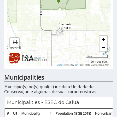
+
−
3 km
|
About
Sem posição...
Leaflet
| Powered by
Esri
|
Esri, HERE, Garmin, USGS, NGA
Municipalities
Município(s) no(s) qual(is) incide a Unidade de
Conservação e algumas de suas características
Municipalities - ESEC do Caiuá
#
UF
Municipality
Population (IBGE 2018)
Non-urban pop