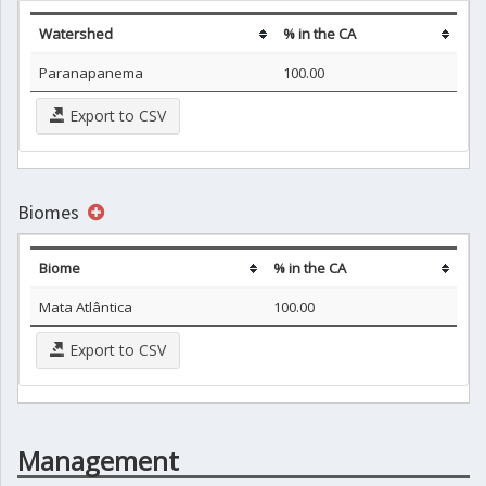
Watershed
% in the CA
Paranapanema
100.00
Export to CSV
Biomes
Biome
% in the CA
Mata Atlântica
100.00
Export to CSV
Management