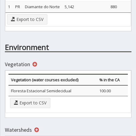
1
PR
Diamante do Norte
5,142
880
Export to CSV
Environment
Vegetation
Vegetation (water courses excluded)
% in the CA
Floresta Estacional Semidecidual
100.00
Export to CSV
Watersheds