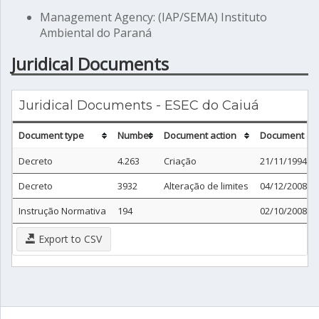
Management Agency: (IAP/SEMA) Instituto
Ambiental do Paraná
Juridical Documents
Juridical Documents - ESEC do Caiuá
Document type
Number
Document action
Document da
Decreto
4.263
Criação
21/11/1994
Decreto
3932
Alteração de limites
04/12/2008
Instrução Normativa
194
02/10/2008
Export to CSV