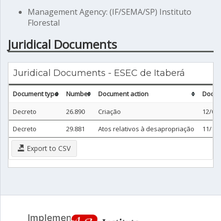
Management Agency: (IF/SEMA/SP) Instituto
Florestal
Juridical Documents
Juridical Documents - ESEC de Itaberá
Document type
Number
Document action
Docum
Decreto
26.890
Criação
12/03
Decreto
29.881
Atos relativos à desapropriação
11/10
Export to CSV