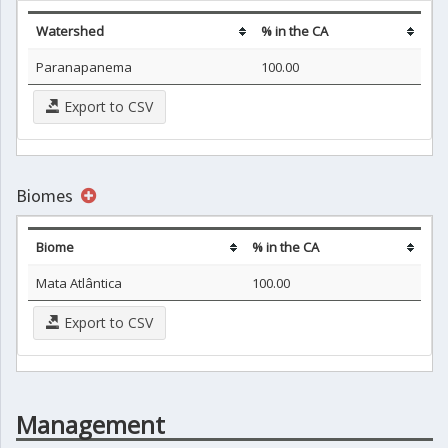
Watershed
% in the CA
Paranapanema
100.00
Export to CSV
Biomes
Biome
% in the CA
Mata Atlântica
100.00
Export to CSV
Management