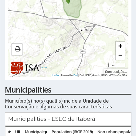
+
−
1 km
|
About
Sem posição...
Leaflet
| Powered by
Esri
|
Esri, HERE, Garmin, USGS, METI/NASA, NGA
Municipalities
Município(s) no(s) qual(is) incide a Unidade de
Conservação e algumas de suas características
Municipalities - ESEC de Itaberá
#
UF
Municipality
Population (IBGE 2018)
Non-urban populatio