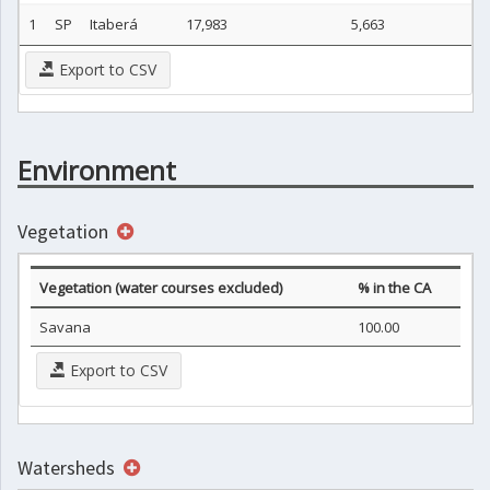
1
SP
Itaberá
17,983
5,663
Export to CSV
Environment
Vegetation
Vegetation (water courses excluded)
% in the CA
Savana
100.00
Export to CSV
Watersheds