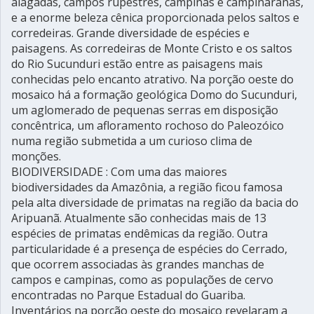
alagadas, campos rupestres, campinas e campinaranas,
e a enorme beleza cênica proporcionada pelos saltos e
corredeiras. Grande diversidade de espécies e
paisagens. As corredeiras de Monte Cristo e os saltos
do Rio Sucunduri estão entre as paisagens mais
conhecidas pelo encanto atrativo. Na porção oeste do
mosaico há a formação geológica Domo do Sucunduri,
um aglomerado de pequenas serras em disposição
concêntrica, um afloramento rochoso do Paleozóico
numa região submetida a um curioso clima de
monções.
BIODIVERSIDADE : Com uma das maiores
biodiversidades da Amazônia, a região ficou famosa
pela alta diversidade de primatas na região da bacia do
Aripuanã. Atualmente são conhecidas mais de 13
espécies de primatas endêmicas da região. Outra
particularidade é a presença de espécies do Cerrado,
que ocorrem associadas às grandes manchas de
campos e campinas, como as populações de cervo
encontradas no Parque Estadual do Guariba.
Inventários na porção oeste do mosaico revelaram a