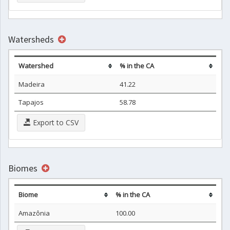
Watersheds
Watershed
% in the CA
Madeira
41.22
Tapajos
58.78
Export to CSV
Biomes
Biome
% in the CA
Amazônia
100.00