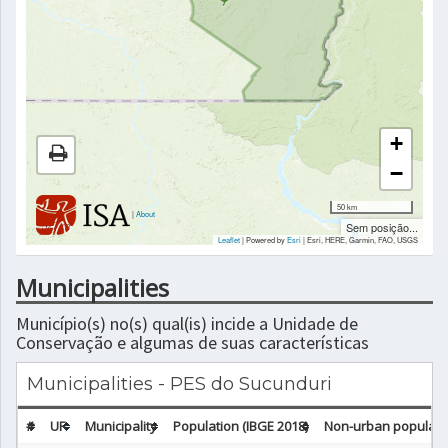
+
−
50 km
|
About
Sem posição...
Leaflet
| Powered by
Esri
|
Esri, HERE, Garmin, FAO, USGS
Municipalities
Município(s) no(s) qual(is) incide a Unidade de
Conservação e algumas de suas características
Municipalities - PES do Sucunduri
#
UF
Municipality
Population (IBGE 2018)
Non-urban populatio