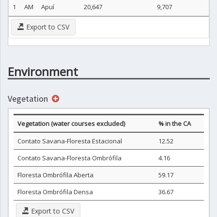
1
AM
Apuí
20,647
9,707
Export to CSV
Environment
Vegetation
Vegetation (water courses excluded)
% in the CA
Contato Savana-Floresta Estacional
12.52
Contato Savana-Floresta Ombrófila
4.16
Floresta Ombrófila Aberta
59.17
Floresta Ombrófila Densa
36.67
Export to CSV