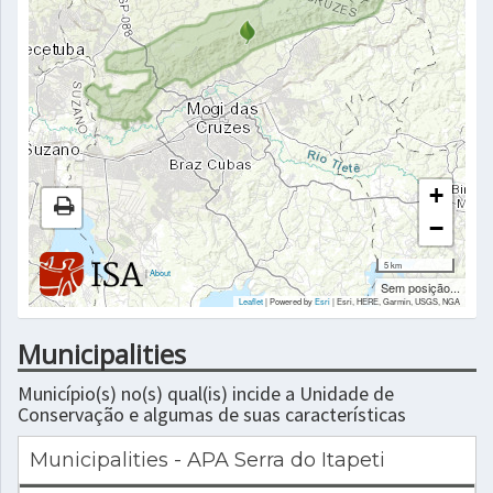
+
−
5 km
|
About
Sem posição...
Leaflet
| Powered by
Esri
|
Esri, HERE, Garmin, USGS, NGA
Municipalities
Município(s) no(s) qual(is) incide a Unidade de
Conservação e algumas de suas características
Municipalities - APA Serra do Itapeti