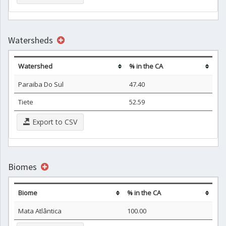
Watersheds
Watershed
% in the CA
Paraiba Do Sul
47.40
Tiete
52.59
Export to CSV
Biomes
Biome
% in the CA
Mata Atlântica
100.00