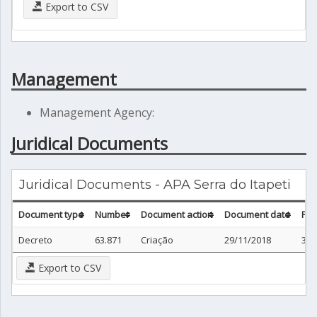
Export to CSV
Management
Management Agency:
Juridical Documents
Juridical Documents - APA Serra do Itapeti
Document type
Number
Document action
Document date
Pub
Decreto
63.871
Criação
29/11/2018
30/
Export to CSV