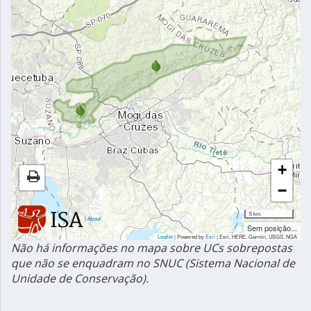
+
−
5 km
|
About
Sem posição...
Leaflet
| Powered by
Esri
|
Esri, HERE, Garmin, USGS, NGA
Não há informações no mapa sobre UCs sobrepostas
que não se enquadram no SNUC (Sistema Nacional de
Unidade de Conservação).