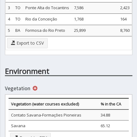
3
TO
Ponte Alta do Tocantins
7,586
2,423
4
TO
Rio da Conceição
1,768
164
5
BA
Formosa do Rio Preto
25,899
8,760
Export to CSV
Environment
Vegetation
Vegetation (water courses excluded)
% in the CA
Contato Savana-Formações Pioneiras
34.88
Savana
65.12