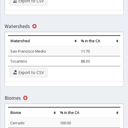
Export to CSV
Watersheds
Watershed
% in the CA
Sao Francisco Medio
11.70
Tocantins
88.30
Export to CSV
Biomes
Biome
% in the CA
Cerrado
100.00