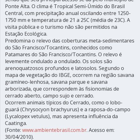
Ponte Alta. O clima é Tropical Semi-Úmido do Brasil
Central, com precipitação anual oscilando entre 1250-
1750 mm e temperatura de 21 a 25C (média de 23C). A
visita pública e o turismo não são permitidos na
Estação Ecológica.
Predomina o relevo das coberturas meta-sedimentares
do São Francisco/Tocantins, conhecidos como
Patamares do São Francisco/Tocantins. O relevo é
levemente ondulado a ondulado. Os solos são
arenoquatzosos profundos e latosolos. Segundo o
mapa de vegetação do IBGE, ocorrem na região savana
gramíneo-lenhosa, savana parque e savana
arborizada, que correspondem às fisionomias de
cerrado aberto, campo sujo e cerrado.
Ocorrem animais típicos do Cerrado, como o lobo-
guará (Chrysocyon brachyurus) e a raposa-do-campo
(Lycalopex vetulus), mas apresenta influência da
Caatinga.
(Fonte:
www.ambientebrasil.com.br
. Acesso em:
30/04/2010).