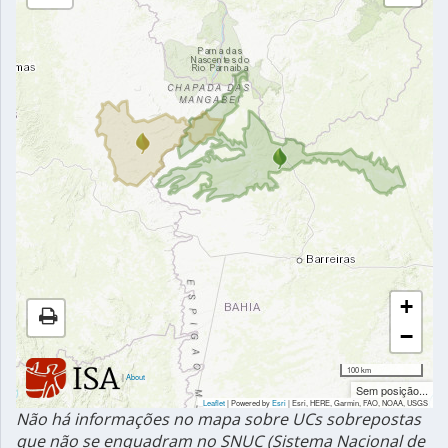
+
−
100 km
|
About
Sem posição...
Leaflet
| Powered by
Esri
|
Esri, HERE, Garmin, FAO, NOAA, USGS
Não há informações no mapa sobre UCs sobrepostas
que não se enquadram no SNUC (Sistema Nacional de