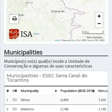
+
−
50 km
|
About
Sem posição...
Leaflet
| Powered by
Esri
|
Esri, HERE, Garmin, FAO, USGS
Municipalities
Município(s) no(s) qual(is) incide a Unidade de
Conservação e algumas de suas características
Municipalities - ESEC Serra Geral do
Tocantins
#
UF
Municipality
Population (IBGE 2018)
Non-urba
1
TO
Almas
6,499
1,205
2
TO
Mateiros
2,748
1,196