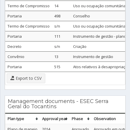
Termo de Compromisso
14
Uso ou ocupação comunitária
Portaria
498
Conselho
Termo de Compromisso
s/n
Uso ou ocupação comunitária
Portaria
111
Instrumento de gestão - plano 
Decreto
s/n
Criação
Convênio
13
Instrumento de gestão
Portaria
515
Atos relativos à desapropriação
Export to CSV
Management documents - ESEC Serra
Geral do Tocantins
Plan type
Approval year
Phase
Observation
Plano de manejo
2014
Aprovado
Aprovado em outubro/