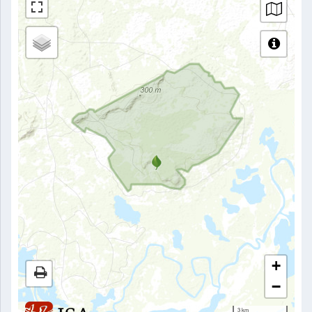
+
−
3 km