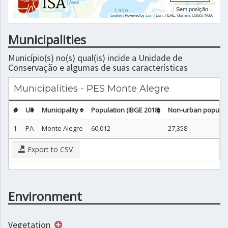
|
About
Sem posição...
Leaflet
| Powered by
Esri
|
Esri, HERE, Garmin, USGS, NGA
Municipalities
Município(s) no(s) qual(is) incide a Unidade de
Conservação e algumas de suas características
Municipalities - PES Monte Alegre
#
UF
Municipality
Population (IBGE 2018)
Non-urban populati
1
PA
Monte Alegre
60,012
27,358
Export to CSV
Environment
Vegetation