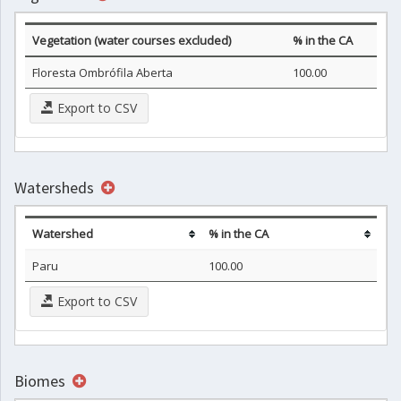
Vegetation (water courses excluded)
% in the CA
Floresta Ombrófila Aberta
100.00
Export to CSV
Watersheds
Watershed
% in the CA
Paru
100.00
Export to CSV
Biomes