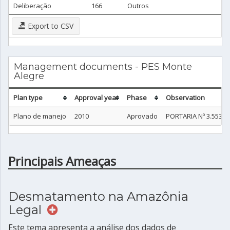
Deliberação
166
Outros
Export to CSV
Management documents - PES Monte
Alegre
Plan type
Approval year
Phase
Observation
Plano de manejo
2010
Aprovado
PORTARIA Nº 3.553/
Principais Ameaças
Desmatamento na Amazônia
Legal
Este tema apresenta a análise dos dados de