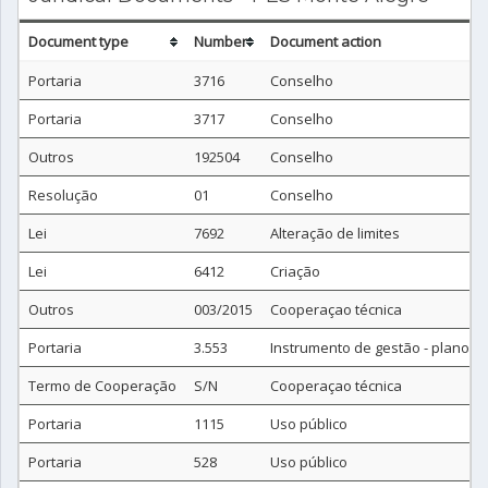
Document type
Number
Document action
Portaria
3716
Conselho
Portaria
3717
Conselho
Outros
192504
Conselho
Resolução
01
Conselho
Lei
7692
Alteração de limites
Lei
6412
Criação
Outros
003/2015
Cooperaçao técnica
Portaria
3.553
Instrumento de gestão - plano d
Termo de Cooperação
S/N
Cooperaçao técnica
Portaria
1115
Uso público
Portaria
528
Uso público