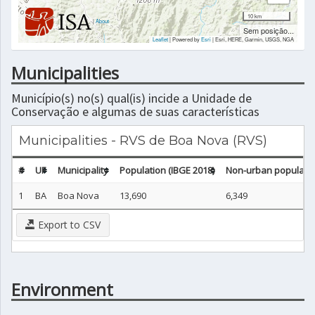
10 km
|
About
Sem posição...
Leaflet
| Powered by
Esri
|
Esri, HERE, Garmin, USGS, NGA
Municipalities
Município(s) no(s) qual(is) incide a Unidade de
Conservação e algumas de suas características
Municipalities - RVS de Boa Nova (RVS)
#
UF
Municipality
Population (IBGE 2018)
Non-urban populatio
1
BA
Boa Nova
13,690
6,349
Export to CSV
Environment