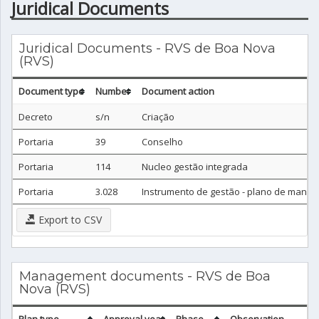
Juridical Documents
Juridical Documents - RVS de Boa Nova
(RVS)
Document type
Number
Document action
Decreto
s/n
Criação
Portaria
39
Conselho
Portaria
114
Nucleo gestão integrada
Portaria
3.028
Instrumento de gestão - plano de manej
Export to CSV
Management documents - RVS de Boa
Nova (RVS)