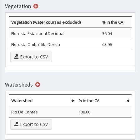
Vegetation
Vegetation (water courses excluded)
% in the CA
Floresta Estacional Decidual
36.04
Floresta Ombrófila Densa
63.96
Export to CSV
Watersheds
Watershed
% in the CA
Rio De Contas
100.00
Export to CSV