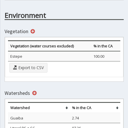
Environment
Vegetation
Vegetation (water courses excluded)
% in the CA
Estepe
100.00
Export to CSV
Watersheds
Watershed
% in the CA
Guaiba
2.74