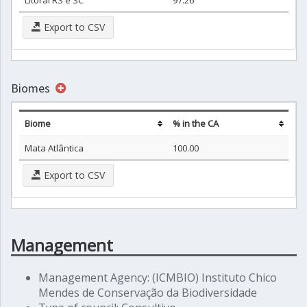
Litoral RS e SC
97.26
Export to CSV
Biomes
Biome
% in the CA
Mata Atlântica
100.00
Export to CSV
Management
Management Agency: (ICMBIO) Instituto Chico
Mendes de Conservação da Biodiversidade