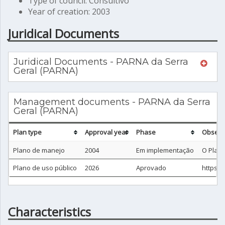
Type of council: Consultivo
Year of creation: 2003
Juridical Documents
Juridical Documents - PARNA da Serra
Geral (PARNA)
Management documents - PARNA da Serra
Geral (PARNA)
Plan type
Approval year
Phase
Observ
Plano de manejo
2004
Em implementação
O Plano
Plano de uso público
2026
Aprovado
https:/
Characteristics