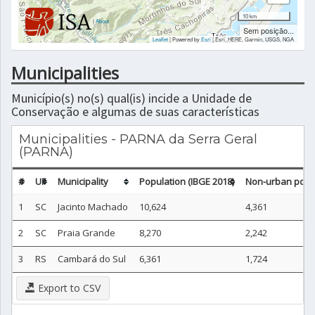
10 km
|
About
Sem posição...
Leaflet
| Powered by
Esri
|
Esri, HERE, Garmin, USGS, NGA
Municipalities
Município(s) no(s) qual(is) incide a Unidade de
Conservação e algumas de suas características
Municipalities - PARNA da Serra Geral
(PARNA)
#
UF
Municipality
Population (IBGE 2018)
Non-urban popul
1
SC
Jacinto Machado
10,624
4,361
2
SC
Praia Grande
8,270
2,242
3
RS
Cambará do Sul
6,361
1,724
Export to CSV