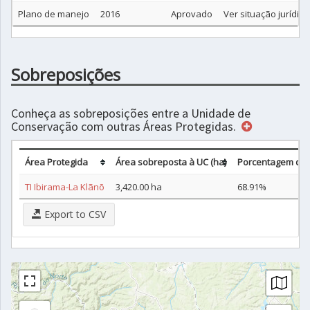
Plano de manejo
2016
Aprovado
Ver situação jurídica
Sobreposições
Conheça as sobreposições entre a Unidade de
Conservação com outras Áreas Protegidas.
Área Protegida
Área sobreposta à UC (ha)
Porcentagem da 
TI Ibirama-La Klãnõ
3,420.00 ha
68.91%
Export to CSV