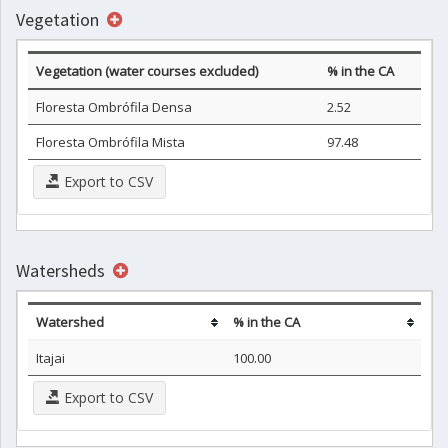
Vegetation
Vegetation (water courses excluded)
% in the CA
Floresta Ombrófila Densa
2.52
Floresta Ombrófila Mista
97.48
Export to CSV
Watersheds
Watershed
% in the CA
Itajai
100.00
Export to CSV