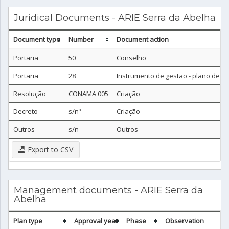
Juridical Documents - ARIE Serra da Abelha
Document type
Number
Document action
Portaria
50
Conselho
Portaria
28
Instrumento de gestão - plano de m
Resolução
CONAMA 005
Criação
Decreto
s/nº
Criação
Outros
s/n
Outros
Export to CSV
Management documents - ARIE Serra da
Abelha
Plan type
Approval year
Phase
Observation