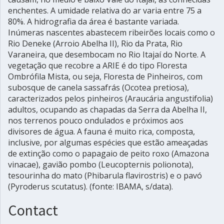
enchentes. A umidade relativa do ar varia entre 75 a
80%. A hidrografia da área é bastante variada.
Inúmeras nascentes abastecem ribeirões locais como o
Rio Deneke (Arroio Abelha II), Rio da Prata, Rio
Varaneira, que desembocam no Rio Itajaí do Norte. A
vegetação que recobre a ARIE é do tipo Floresta
Ombrófila Mista, ou seja, Floresta de Pinheiros, com
subosque de canela sassafrás (Ocotea pretiosa),
caracterizados pelos pinheiros (Araucária angustifolia)
adultos, ocupando as chapadas da Serra da Abelha II,
nos terrenos pouco ondulados e próximos aos
divisores de água. A fauna é muito rica, composta,
inclusive, por algumas espécies que estão ameaçadas
de extinção como o papagaio de peito roxo (Amazona
vinacae), gavião pombo (Leucopternis polionota),
tesourinha do mato (Phibarula flavirostris) e o pavó
(Pyroderus scutatus). (fonte: IBAMA, s/data).
Contact