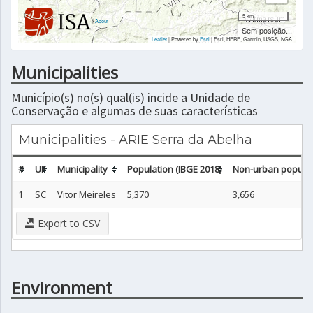
5 km
|
About
Sem posição...
Leaflet
| Powered by
Esri
|
Esri, HERE, Garmin, USGS, NGA
Municipalities
Município(s) no(s) qual(is) incide a Unidade de
Conservação e algumas de suas características
Municipalities - ARIE Serra da Abelha
#
UF
Municipality
Population (IBGE 2018)
Non-urban populati
1
SC
Vitor Meireles
5,370
3,656
Export to CSV
Environment