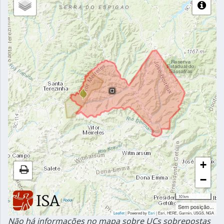
+
−
10 km
|
About
Sem posição...
Leaflet
| Powered by
Esri
|
Esri, HERE, Garmin, USGS, NGA
Não há informações no mapa sobre UCs sobrepostas