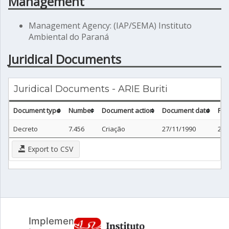
Management
Management Agency: (IAP/SEMA) Instituto
Ambiental do Paraná
Juridical Documents
Juridical Documents - ARIE Buriti
Document type
Number
Document action
Document date
Pub
Decreto
7.456
Criação
27/11/1990
28/
Export to CSV