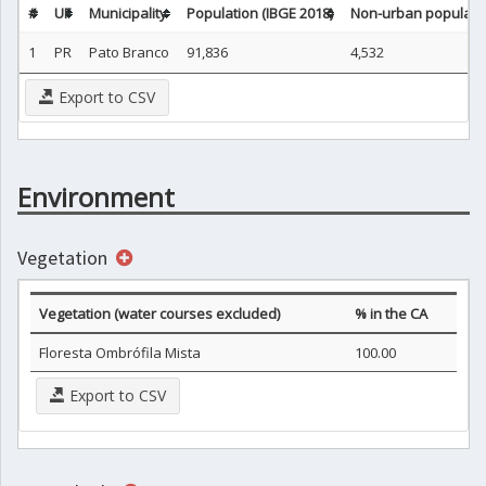
#
UF
Municipality
Population (IBGE 2018)
Non-urban populatio
1
PR
Pato Branco
91,836
4,532
Export to CSV
Environment
Vegetation
Vegetation (water courses excluded)
% in the CA
Floresta Ombrófila Mista
100.00
Export to CSV