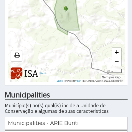
+
−
500 m
|
About
Sem posição...
Leaflet
| Powered by
Esri
|
Esri, HERE, Garmin, USGS, METI/NASA
Municipalities
Município(s) no(s) qual(is) incide a Unidade de
Conservação e algumas de suas características
Municipalities - ARIE Buriti