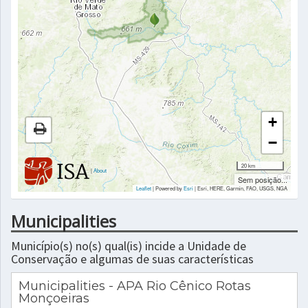
+
−
20 km
|
About
Sem posição...
Leaflet
| Powered by
Esri
|
Esri, HERE, Garmin, FAO, USGS, NGA
Municipalities
Município(s) no(s) qual(is) incide a Unidade de
Conservação e algumas de suas características
Municipalities - APA Rio Cênico Rotas
Monçoeiras