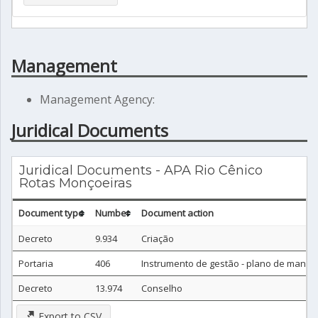
Management
Management Agency:
Juridical Documents
Juridical Documents - APA Rio Cênico
Rotas Monçoeiras
Document type
Number
Document action
Decreto
9.934
Criação
Portaria
406
Instrumento de gestão - plano de manej
Decreto
13.974
Conselho
Export to CSV