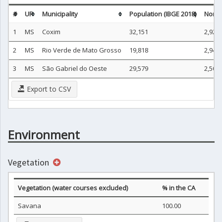
#
UF
Municipality
Population (IBGE 2018)
Non-u
1
MS
Coxim
32,151
2,921
2
MS
Rio Verde de Mato Grosso
19,818
2,940
3
MS
São Gabriel do Oeste
29,579
2,501
Export to CSV
Environment
Vegetation
Vegetation (water courses excluded)
% in the CA
Savana
100.00