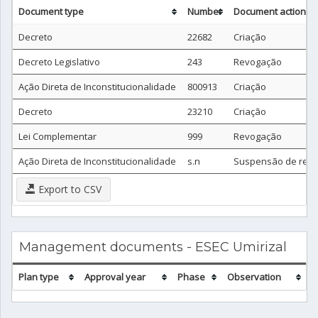
Document type
Number
Document action
Decreto
22682
Criação
Decreto Legislativo
243
Revogação
Ação Direta de Inconstitucionalidade
800913
Criação
Decreto
23210
Criação
Lei Complementar
999
Revogação
Ação Direta de Inconstitucionalidade
s.n
Suspensão de rev
Export to CSV
Management documents - ESEC Umirizal
Plan type
Approval year
Phase
Observation