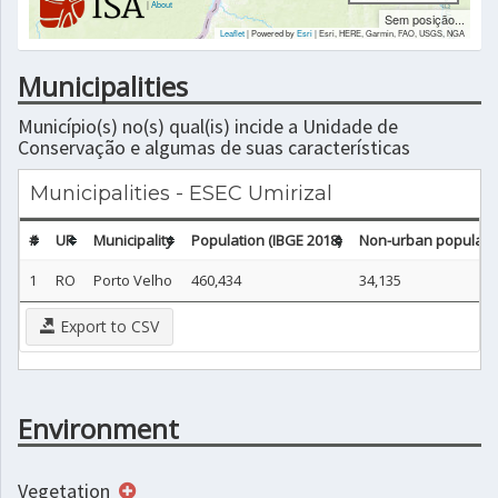
|
About
Sem posição...
Leaflet
| Powered by
Esri
|
Esri, HERE, Garmin, FAO, USGS, NGA
Municipalities
Município(s) no(s) qual(is) incide a Unidade de
Conservação e algumas de suas características
Municipalities - ESEC Umirizal
#
UF
Municipality
Population (IBGE 2018)
Non-urban populatio
1
RO
Porto Velho
460,434
34,135
Export to CSV
Environment
Vegetation