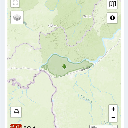
+
−
30 km