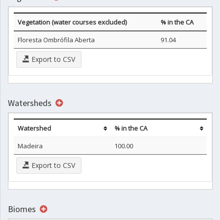
Vegetation (water courses excluded)
% in the CA
Floresta Ombrófila Aberta
91.04
Export to CSV
Watersheds
Watershed
% in the CA
Madeira
100.00
Export to CSV
Biomes